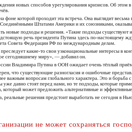
дения новых способов урегулирования кризисов. Об этом в 
чёв.
на фоне которой проходит эта встреча. Она выглядит весьм
ые Соединёнными Штатами Америки и их союзниками, оказыв
ть новые подходы и решения. «Такие подходы существуют и
дстоящую речь президента Путина здесь по-настоящему ждут
итета Совета Федерации РФ по международным делам.
е преследует какие-то свои узконациональные интересы в кон
ое сегодняшнему миру», — добавил он.
России Владимира Путина в ООН ожидает очень тёплый приём
верен, что существующие разногласия и ошибочные представ
олее важным вопросам глобального характера. Это и борьба
 уже давно стоят перед нами, но те подходы, которые приме
ра, который может предложить альтернативные и эффективны
а, реальные решения предстоит выработать не сегодня в Нью
ганизации не может сохраняться гос