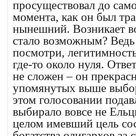
просуществовал до самог
момента, как он был т
нынешний. Возникает во
стало возможным? Ведь 
посмотри, легитимност
где-то около нуля. Отве
не сложен – он прекрас
упомянутых выше выбор
этом голосовании пода
выбирало вовсе не Ельци
целом имевший цель со
богатства олигархов за 