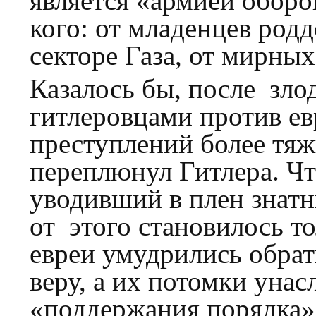
является «армией обор
кого: от младенцев род
секторе Газа, от мирны
Казалось бы, после зл
гитлеровцами против ев
преступлений более тяж
переплюнул Гитлера. Чт
уводивший в плен знат
от этого становилось то
евреи умудрились обрат
веру, а их потомки унас
«поддержания порядка»