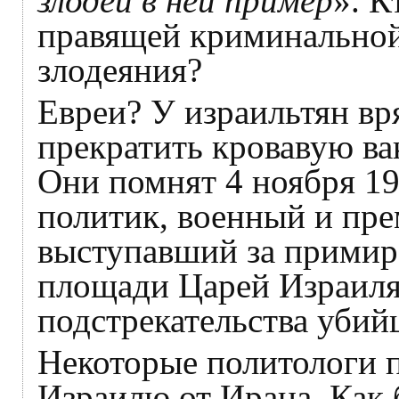
злодеи в ней пример
». К
правящей криминальной
злодеяния?
Евреи? У израильтян вр
прекратить кровавую в
Они помнят 4 ноября 19
политик, военный и пр
выступавший за примире
площади Царей Израиля 
подстрекательства убий
Некоторые политологи 
Израилю от Ирана. Как 