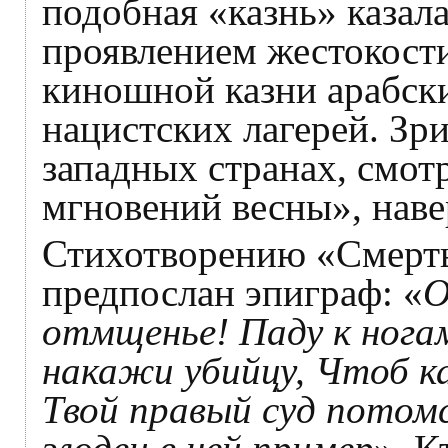
подобная «казнь» каза
проявлением жестокости
киношной казни арабск
нацистских лагерей. Зр
западных странах, смо
мгновений весны», наве
Стихотворению «Смерт
предпослан эпиграф: «
О
отмщенье! Паду к ногам
накажи убийцу, Чтоб ка
Твой правый суд потомс