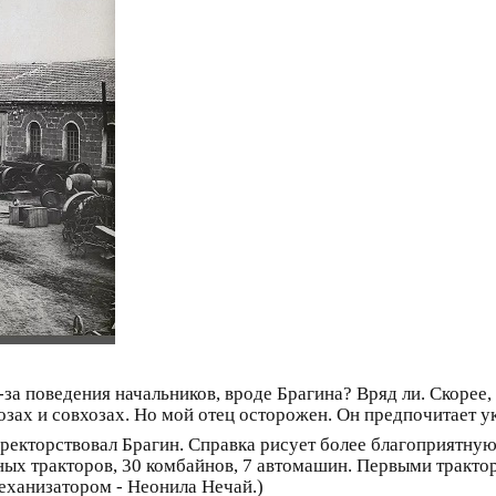
за поведения начальников, вроде Брагина? Вряд ли. Скорее,
озах и совхозах. Но мой отец осторожен. Он предпочитает у
директорствовал Брагин. Справка рисует более благоприятн
лесных тракторов, 30 комбайнов, 7 автомашин. Первыми трак
еханизатором - Неонила Нечай.)