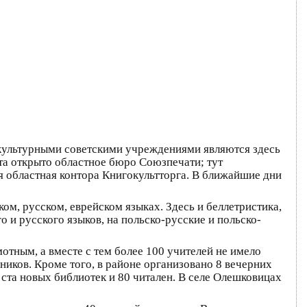
ми культурными советскими учреждениями являются здесь
мта открыто областное бюро Союзпечати; тут
я областная контора Книгокультторга. В ближайшие дни
м, русском, еврейском языках. Здесь и беллетристика,
 и русского языков, на польско-русские и польско-
отным, а вместе с тем более 100 учителей не имело
ников. Кроме того, в районе организовано 8 вечерних
 ста новых библиотек и 80 читален. В селе Олешковицах