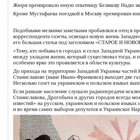
Жюри премировало юную опытницу Белякову Надю эк
Кроме Мустафаева поездкой в Москву премирован юны
Подобными мелкими заметками пробавлялся отец в пров
корреспондента газеты, освещал новую жизнь Западн
его большая статья под заголовком «СТАРОЕ И НОВОЕ»
«Тому, кто побывал в городах и селах Западной Укра
между укладом жизни, который существовал тогда, и п
особенно ярко это проявляется в области культуры.
До прихода на территорию Западной Украины частей Кр
Станиславове (ныне Ивано-Франковск) выходят две газ
Несколько газет на украинском и польском языках вых
Если раньше население слушало радиопередачи исключи
Станиславова, Дрогобыча и других городов всегда м
известий» на русском, украинском и польском языках
и во время самих выборов депутатов в Украинское На