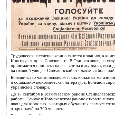
Трудящееся население жадно тянется к знанию, к книг
Книгокультторг и Союзпечать. В Станиславове, на угл
принимается подписка на все газеты и журналы, выхо
на главной улице – Сапежинской открывается большой 
Большинство частновладельческих книжных магазинов б
и социально-экономическая литература. Большой спрос
украинские словари.
До 17 сентября в Товмачевском районе Станиславовско
работы. Сейчас в Товмачевском районе открыто много 
школ для взрослых, в которых обучаются грамоте сотн
открыт клуб на 300 человек.