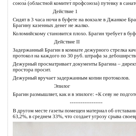
союза (областной комитет профсоюза) путевку в санат
Действие 1
Сидят в 3 часа ночи в буфете на вокзале в Джанкое Б
Брагину казенных денег не жалко.
Коломийскому становится плохо. Брагин требует в бу
Действие II
Задержанный Брагин в комнате дежурного стрелка кач
протокол на каждого по 30 руб. штрафа за дебоширств
Дежурный просматривает документы Брагина – директо
простора просит.
Дежурный вручает задержанным копии протоколов.
Эпилог
Брагин размышляет, как и в эпилоге: «К севу не подго
------------------
В другом месте газеты помещен материал об отставан
63,2%, в среднем 33%, что создает угрозу срыва своев