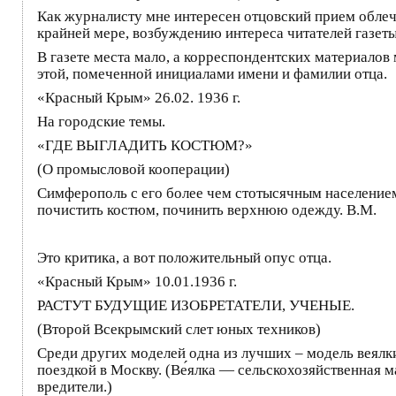
Как журналисту мне интересен отцовский прием облеч
крайней мере, возбуждению интереса читателей газеты
В газете места мало, а корреспондентских материалов
этой, помеченной инициалами имени и фамилии отца.
«Красный Крым» 26.02. 1936 г.
На городские темы.
«ГДЕ ВЫГЛАДИТЬ КОСТЮМ?»
(О промысловой кооперации)
Симферополь с его более чем стотысячным населением 
почистить костюм, починить верхнюю одежду. В.М.
Это критика, а вот положительный опус отца.
«Красный Крым» 10.01.1936 г.
РАСТУТ БУДУЩИЕ ИЗОБРЕТАТЕЛИ, УЧЕНЫЕ.
(Второй Всекрымский слет юных техников)
Среди других моделей одна из лучших – модель веял
поездкой в Москву. (Ве́ялка — сельскохозяйственная 
вредители.)