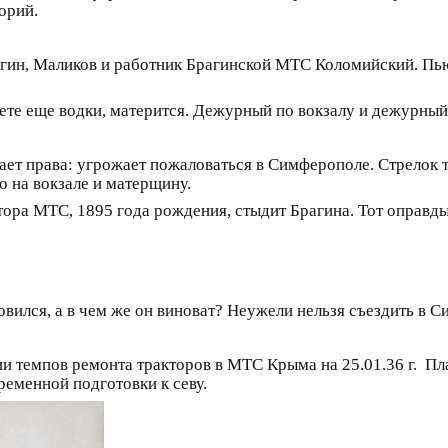
орий.
рагин, Маликов и работник Брагинской МТС Коломийский. Пь
фете еще водки, матерится. Дежурный по вокзалу и дежурны
ает права: угрожает пожаловаться в Симферополе. Стрелок 
о на вокзале и матерщину.
ра МТС, 1895 года рождения, стыдит Брагина. Тот оправдыв
товился, а в чем же он виноват? Неужели нельзя съездить в 
ии темпов ремонта тракторов в МТС Крыма на 25.01.36 г. Пл
ременной подготовки к севу.