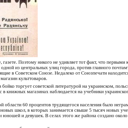
е, газете. Поэтому никого не удивляет тот факт, что первы
у одной из центральных улиц города, против главного почта
дящие в Советском Союзе. Недалеко от Союзпечати находитс
магазин культтоваров.
ойко торгует советской литературой на украинском, польско
 в книжных магазинах наблюдается на учебники украинского
й области 60 процентов трудящегося населения было неграм
новых школ, в которых занимается свыше 5 тысяч новых уче
и юношей и девушек. В селах этого же района создано около