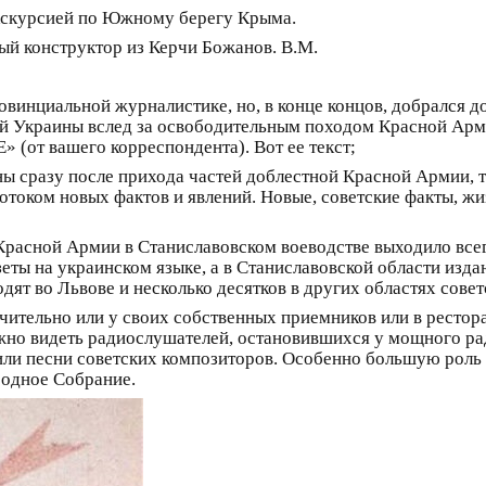
скурсией по Южному берегу Крыма.
й конструктор из Керчи Божанов. В.М.
инциальной журналистике, но, в конце концов, добрался до ц
ой Украины вслед за освободительным походом Красной Арми
 (от вашего корреспондента). Вот ее текст;
ины сразу после прихода частей доблестной Красной Армии, 
отоком новых фактов и явлений. Новые, советские факты, жи
асной Армии в Станиславовском воеводстве выходило всего 
еты на украинском языке, а в Станиславовской области изда
одят во Львове и несколько десятков в других областях сове
тельно или у своих собственных приемников или в ресторан
ожно видеть радиослушателей, остановившихся у мощного 
 или песни советских композиторов. Особенно большую роль 
родное Собрание.