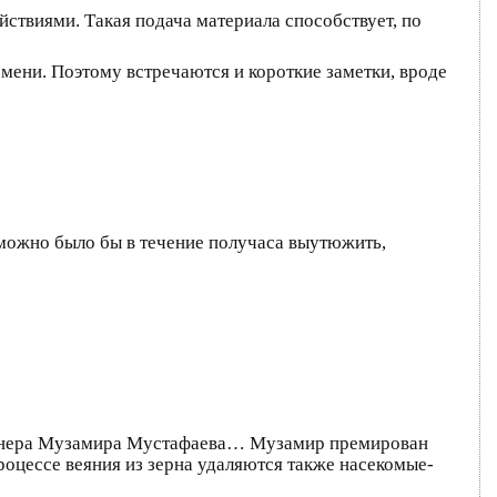
ствиями. Такая подача материала способствует, по
емени. Поэтому встречаются и короткие заметки, вроде
 можно было бы в течение получаса выутюжить,
 пионера Музамира Мустафаева… Музамир премирован
роцессе веяния из зерна удаляются также насекомые-