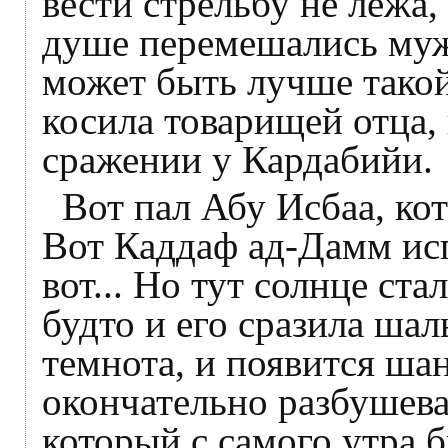
вести стрельбу не лежа, 
душе перемешались муже
может быть лучше такой
косила товарищей отца, 
сражении у Кардабийи.
Вот пал Абу Исбаа, кот
Вот Каддаф ад-Дамм ис
вот... Но тут солнце ста
будто и его сразила шал
темнота, и появится ша
окончательно разбушева
который с самого утра б