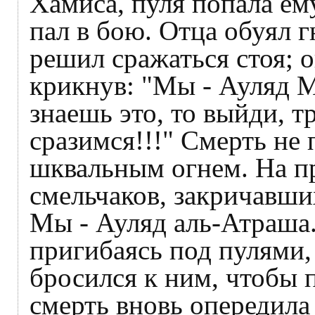
Хамиса, пуля попала ему
пал в бою. Отца обуял г
решил сражаться стоя; 
крикнув: "Мы - Ауляд Му
знаешь это, то выйди, тр
сразимся!!!" Смерть не 
шквальным огнем. На пр
смельчаков, закричавши
Мы - Ауляд аль-Атраша.
пригибаясь под пулями, 
бросился к ним, чтобы п
смерть вновь опередила 