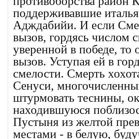
противоборства район К
поддерживавшие италья
Адждабийи. И если Смер
вызов, гордясь числом 
уверенной в победе, то 
вызов. Уступая ей в гор
смелости. Смерть хохота
Сенуси, многочисленны
штурмовать теснины, о
находившуюся поблизос
Пустыня из желтой прев
местами - в белую, буд