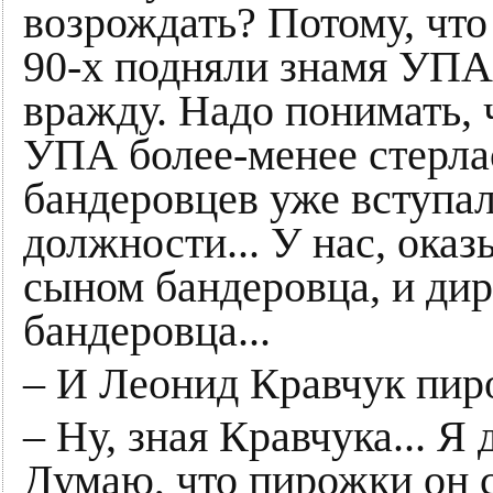
возрождать? Потому, что
90-х подняли знамя УПА
вражду. Надо понимать, 
УПА более-менее стерлас
бандеровцев уже вступал
должности... У нас, оказ
сыном бандеровца, и ди
бандеровца...
– И Леонид Кравчук пиро
– Ну, зная Кравчука... Я
Думаю, что пирожки он с