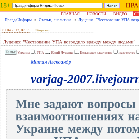
18+
ПР
ГЛАВНАЯ
НОВОСТИ
ВИДЕО
СТ
ПравдаИнформ
≈
Статьи, аналитика
≈
Луценко: "Чествование УПА воз
01.04.2013
, 07:53
Общество
Луценко: "Чествование УПА возродило вражду между людьми"
,
,
,
,
Украина
УПА
Юрий Луценко
Волынское казачество
казачество
Митин Александр
varjag-2007.livejour
Мне задают вопросы
взаимоотношениях на
Украине между пото