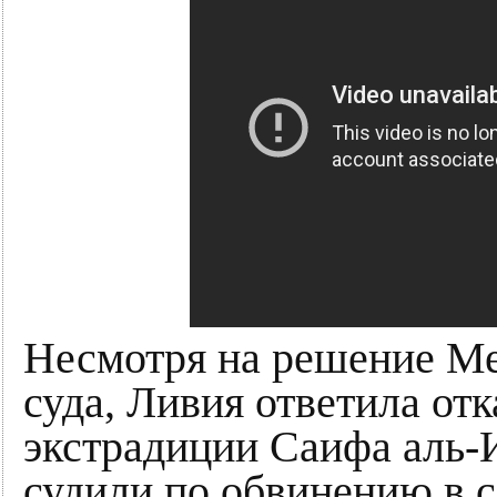
Несмотря на решение М
суда, Ливия ответила отк
экстрадиции Саифа аль-И
судили по обвинению в 