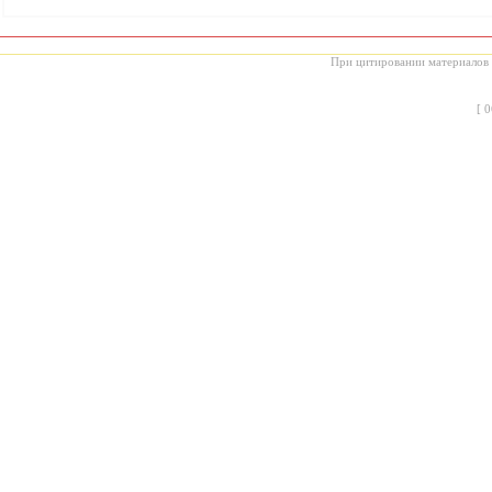
При цитировании материалов с
[
0