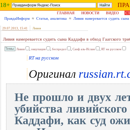
18+
ПР
ГЛАВНАЯ
НОВОСТИ
ВИДЕО
СТ
ПравдаИнформ
≈
Статьи, аналитика
≈
Ливия намеревается судить сына
29.07.2013
, 15:41
Ливия
Ливия намеревается судить сына Каддафи в обход Гаагского три
,
,
,
,
Ливия
оккупация
беспредел
Саиф аль-Ислам
RT на русском
RT на русском
Оригинал
russian.rt
Не прошло и двух ле
убийства ливийского
Каддафи, как суд ож