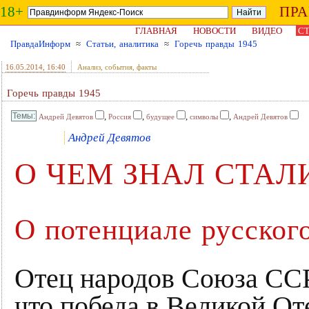
18+
ПР
ГЛАВНАЯ
НОВОСТИ
ВИДЕО
СТ
ПравдаИнформ
≈
Статьи, аналитика
≈
Горечь правды 1945
16.05.2014
, 16:40
Анализ, события, факты
Горечь правды 1945
,
,
,
,
Андрей Девятов
Россия
будущее
символы
Андрей Девятов
Андрей Девятов
О ЧЕМ ЗНАЛ СТАЛИ
О потенциале русског
Отец народов Союза ССР
что победа в Великой От