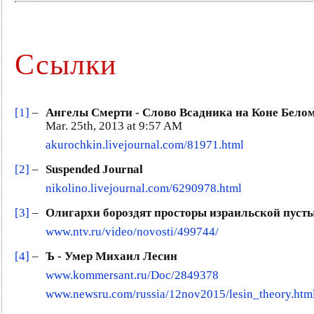
Ссылки
[1]
–
Ангелы Смерти - Слово Всадника на Коне Бело
Mar. 25th, 2013 at 9:57 AM
akurochkin.livejournal.com/81971.html
[2]
–
Suspended Journal
nikolino.livejournal.com/6290978.html
[3]
–
Олигархи бороздят просторы израильской пусты
www.ntv.ru/video/novosti/499744/
[4]
–
Ъ - Умер Михаил Лесин
www.kommersant.ru/Doc/2849378
www.newsru.com/russia/12nov2015/lesin_theory.htm