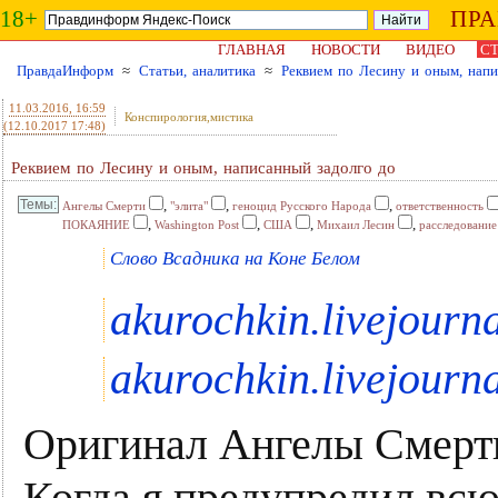
18+
ПР
ГЛАВНАЯ
НОВОСТИ
ВИДЕО
СТ
ПравдаИнформ
≈
Статьи, аналитика
≈
Реквием по Лесину и оным, напи
11.03.2016
, 16:59
Конспирология,мистика
(12.10.2017 17:48)
Реквием по Лесину и оным, написанный задолго до
,
,
,
Ангелы Смерти
"элита"
геноцид Русского Народа
ответственность
,
,
,
,
ПОКАЯНИЕ
Washington Post
США
Михаил Лесин
расследование
Слово Всадника на Коне Белом
akurochkin.livejourn
akurochkin.livejourn
Оригинал Ангелы Смерт
Когда я предупредил всю