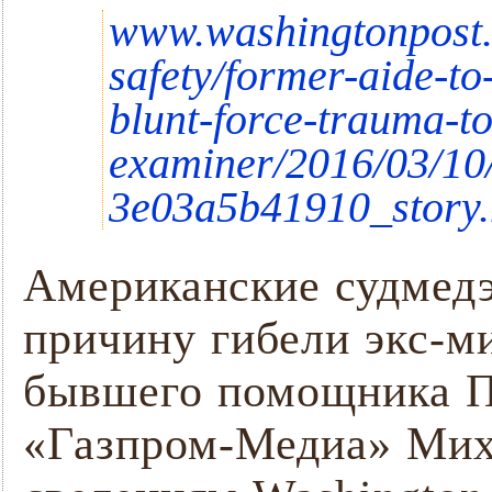
www.washingtonpost.
safety/former-aide-to
blunt-force-trauma-t
examiner/2016/03/10
3e03a5b41910_story.
Американские судмед
причину гибели экс-м
бывшего помощника П
«Газпром-Медиа» Мих