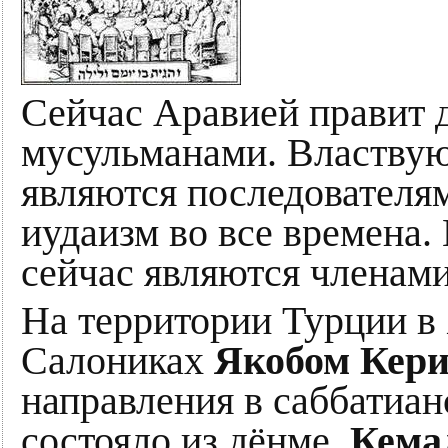
Сейчас Аравией правит д
мусульманами. Властвующ
являются последователя
иудаизм во все времена
сейчас являются членами
На территории Турции в
Салониках
Якобом Кери
направления в саббатиа
состояло из дёнме.
Кема