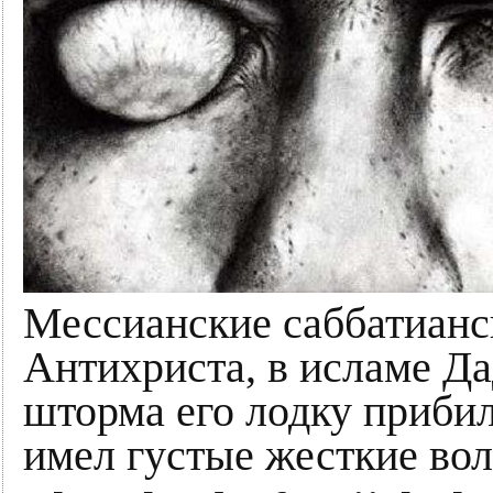
Мессианские саббатианс
Антихриста, в исламе Да
шторма его лодку прибил
имел густые жесткие вол