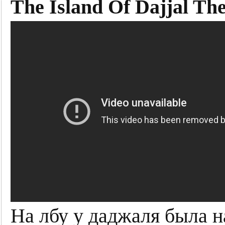
The Island Of Dajjal The
На лбу у даджаля была н