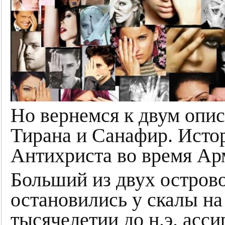
Но вернемся к двум оп
Тирана и Санафир. Исто
Антихриста во время Ар
Больший из двух острово
остановились у скалы на
тысячелетии до н.э. асс