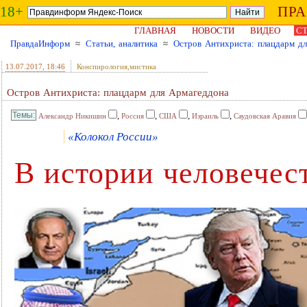
18+
ПР
ГЛАВНАЯ
НОВОСТИ
ВИДЕО
СТ
ПравдаИнформ
≈
Статьи, аналитика
≈
Остров Антихриста: плацдарм д
13.07.2017
, 18:46
Конспирология,мистика
Остров Антихриста: плацдарм для Армагеддона
,
,
,
,
Александр Никишин
Россия
США
Израиль
Саудовская Аравия
«Колокол России»
В истории человечест