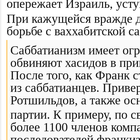
опережает Израиль, усту
При кажущейся вражде д
борьбе с ваххабитской с
Саббатианизм имеет огр
обвиняют хасидов в пр
После того, как Франк с
из саббатианцев. Приве
Ротшильдов, а также ос
партии. К примеру, по с
более 1100 членов комп
последователей франки