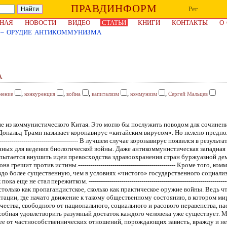
ПРАВДИНФОРМ
Рег
НАЯ
НОВОСТИ
ВИДЕО
СТАТЬИ
КНИГИ
КОНТАКТЫ
О
 – ОРУДИЕ АНТИКОММУНИЗМА
А
,
,
,
,
,
нение
конкуренция
война
капитализм
коммунизм
Сергей Мальцев
на без сочетания личных и общественных интересов, при ведущей роли последних. Они «не врубаются» в решающую роль общественных фондов в обеспечении социальной справедливости и разумного достатка для каждого члена общества.------------------------------------------------ Рыночное сознание само по себе болезнь похлеще короновируса. Она унаследована веками развития человечества в эксплуататорских обществах, начиная с разложения родового строя. Большинством обывателей капитализм воспринимается как норма жизни. Тем более что социализму нелегко проявить свои преимущества в условиях доминирования в мировой экономике цитадели паразитического капитализма – США. --------------------------------------------------------------------------- Однако сами США, чья экономическая мощь выросла на эксплуатации господствующим классом внутренних и мировых ресурсов, не способны развиваться вне глобализации, ломающей национальные границы и другие ограничения. Конечно, американские элиты не хотят рубить протекционизмом сук, на котором сидят. Другое дело, что протекционизм Трампа – это показатель кризиса иерархической капиталистической системы в целом, из которого США пытаются выбраться по принципу: спасайся, кто может.--------------------------------------------------------------------------------------------------------------------------------------------------------- Но и спасение происходит на конкурентной основе.. Более сильные топят более слабых.-------------------------------------------------------------------------------------- Как спасался капитализм от кризисов в прошлом? Зарывал зерно в землю и поливал ее молоком, чтобы поддерживать цены на приемлемом уровне. В лучшем случае прибегал к мерам государственного регулирования, нацеленным на т.н. «непроизводительное» потребление. В худшем – спасался переходом от социал-дарвинистской конкуренции к мировой войне. Однако пресловутое «обнищание масс», которое нынешние сикофанты буржуазии признали устаревшим термином коммунистической доктрины, и ядерное оружие поставили пределы капиталистическому расточительству и ставке на военную силу.-------------------------- Теперь оружием войны капитализма против тенденций движения общества к социализму и коммунизму является коронавирус, естественного или искусственного происхождения. Он обладает свойствами стихийного бедствия, уничтожающего слабых и неприспособленных, против которого бессмысленно протестовать. Это главный принцип капиталистического социал-дарвинизма. Коронавирус переводит проблему выживания человечества, обостряемую капитализмом, в сферу биологии, что маскирует антигуманную социальную сущность капитализма, которую уже нельзя прикрыть фальшивыми теориями о социальном государстве.---------------------------------------------------------------------------------------------------------------------------------------------------------------------------------- В новых условиях отдельный орган - Всемирная организация здравоохранения (ВОЗ) – замещает всю ООН и становится главным инструментом управления международной жизнью. Она объявляет распространение коронавируса пандемией и заставляет государства-члены ООН жить в карантинном режиме, который копирует меры т.н. «экономического оздоровления» Трампа.----------------------------------------------------------------------------------------------------------------------------- Можно было бы предположить, что ВОЗ является инструментом злой воли, которая отвечает на относительно скромные негативные последствия коронавируса, вполне устранимые посредством медицины, убийственным ударом по мировой экономике с целью поставить страны, не принадлежащие к «золотому миллиарду», в состояние деградации, одичания и распада. Эту злую волю олицетворяет т.н. глубинное государство США, которое внепартийно, надпартийно или даже однопартийно и озабочено не излечением общества, пораженного страшным недугом капитализма, а стремлением загнать болезнь внутрь.----------------------------------------------------------------------------------------------------------------------------------------------------------------------------------------------------