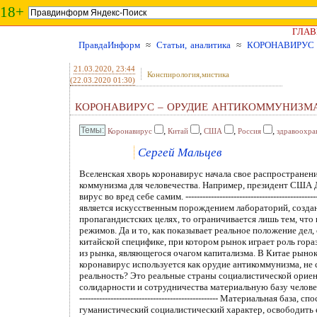
18+
ГЛАВ
ПравдаИнформ
≈
Статьи, аналитика
≈
КОРОНАВИРУС
21.03.2020
, 23:44
Конспирология,мистика
(22.03.2020 01:30)
КОРОНАВИРУС – ОРУДИЕ АНТИКОММУНИЗМ
,
,
,
,
Коронавирус
Китай
США
Россия
здравоохра
Сергей Мальцев
Вселенская хворь коронавирус начала свое распространение из коммунистического Китая. Это могло бы послужить поводом для сочинения разных конспирологических версий об опасности коммунизма для человечества. Например, президент США Дональд Трамп называет коронавирус «китайским вирусом». Но нелепо предполагать, что китайские коммунисты изобрели смертельный вирус во вред себе самим. ------------------------------------------------------------------------------------- В лучшем случае коронавирус появился в результате естественных биологических мутаций. В худшем – является искусственным порождением лабораторий, созданных для ведения биологической войны. Даже антикоммунистическая западная пресса, если и пытается спекулировать на короновирусе в пропагандистских целях, то ограничивается лишь тем, что пытается внушить идеи превосходства здравоохранения стран буржуазной демократии над аналогичными системами т.н. «тоталитарных» режимов. Да и то, как показывает реальное положение дел, она грешит против истины.------------------------------------------------ Кроме того, коммунистический Китай осуществляет ленинский НЭП в китайской специфике, при котором рынок играет роль гораздо более существенную, чем в условиях «чистого» государственного социализма. А происхождение короновируса, как известно, выводят из рынка, являющегося очагом капитализма. В Китае рынок пока еще не стал пережитком. ---------------------------------------------------------------------------------------------------------------------------------------- И все же коронавирус используется как орудие антикоммунизма, не столько как пропагандистское, сколько как практическое оружие войны. Ведь что такое коммунизм не в плане утопических грез, а как реальность? Это реальные страны социалистической ориентации, где начато движение к такому общественному состоянию, в котором мировая экономика созидает на основе международной солидарности и сотрудничества материальную базу человечества, свободного от национального, социального и расового неравенства, насаждаемого капиталистической конкуренцией.-------------------------------------------------------------------- Материальная база, способная удовлетворить разумный достаток каждого человека уже существует. Мировой экономике подвластно все. Остается придать ей гуманистический социалистический характер, освободить ее от частнособственнических отношений, порождающих зависть, вражду и ненависть между людьми, народами и государствами. Мешает капитализм, который исчерпал свои возможности творить общественное благо, и все более сосредотачивается на эгоистическом стремлении владельцев корпораций и огромных состояний сохранить свои позиции.--------------------------------------------------------------------------------------- Конечно, в нынешних условиях движение к коммунизму противоречиво. Оно вынуждено начинать, если не с ликвидации, то ограничения частной собственности на средства производства, которое воспринимается обывателями как покушение на свободу предпринимательства. Это непопулярно. Обыватели не понимают, что свобода предпринимательства невозмож