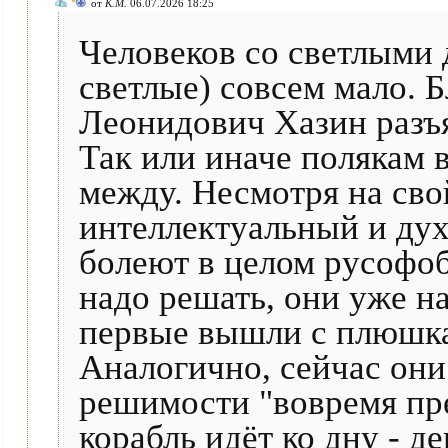
от
К.М.
06.07.2026 18:25
Человеков со светлыми 
светлые) совсем мало.
Леонидович Хазин разъяс
Так или иначе полякам 
между. Несмотря на св
интеллектуальный и ду
болеют в целом русофоб
надо решать, они уже н
первые вышли с плюшкам
Аналогично, сейчас они
решимости "вовремя пре
корабль идёт ко дну - д