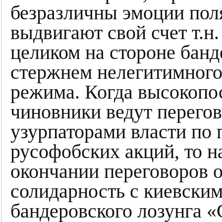
безразличны эмоции поля
выдвигают свой счет т.н
целиком на стороне бан
стержнем нелегитимного
режима. Когда высокопо
чиновники ведут перего
узурпаторами власти по
русофобских акций, то н
окончании переговоров о
солидарность с киевски
бандеровского лозунга «