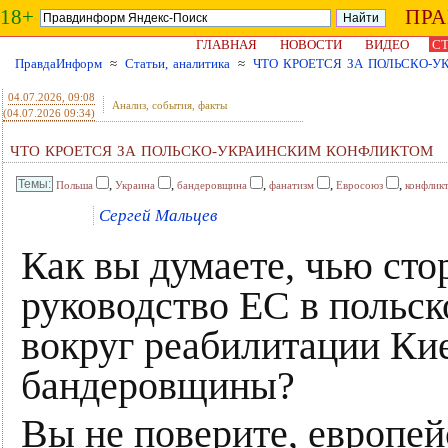
18+
ПР
ГЛАВНАЯ
НОВОСТИ
ВИДЕО
СТ
ПравдаИнформ
≈
Статьи, аналитика
≈
ЧТО КРОЕТСЯ ЗА ПОЛЬСКО-
04.07.2026
, 09:08
Анализ, события, факты
(04.07.2026 09:34)
ЧТО КРОЕТСЯ ЗА ПОЛЬСКО-УКРАИНСКИМ КОНФЛИКТОМ
,
,
,
,
,
Польша
Украина
бандеровщина
фанатизм
Евросоюз
конфлик
Сергей Мальцев
Как вы думаете, чью ст
руководство ЕС в польс
вокруг реабилитации Ки
бандеровщины?
Вы не поверите, европей