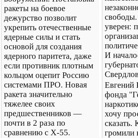
незаконн
ракеты на боевое
свободы.
дежурство позволит
уверен: 
укрепить отечественные
организа
ядерные силы и стать
политиче
основой для создания
И начало
ядерного паритета, даже
губернат
если противник плотным
Свердлов
кольцом оцепит Россию
системами ПРО. Новая
Евгений 
ракета значительно
фонда "Г
тяжелее своих
наркотик
предшественников —
хочу про
почти в 2 раза по
сказать.
сравнению с Х-55.
громили 