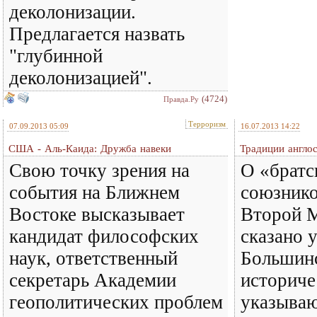
деколонизации.
Предлагается назвать
"глубинной
деколонизацией".
(4724)
Правда.Ру
Терроризм
07.09.2013 05:09
16.07.2013 14:22
США - Аль-Каида: Дружба навеки
Традиции англо
Свою точку зрения на
О «брат
события на Ближнем
союзнико
Востоке высказывает
Второй 
кандидат философских
сказано 
наук, ответственный
Большин
секретарь Академии
историче
геополитических проблем
указываю