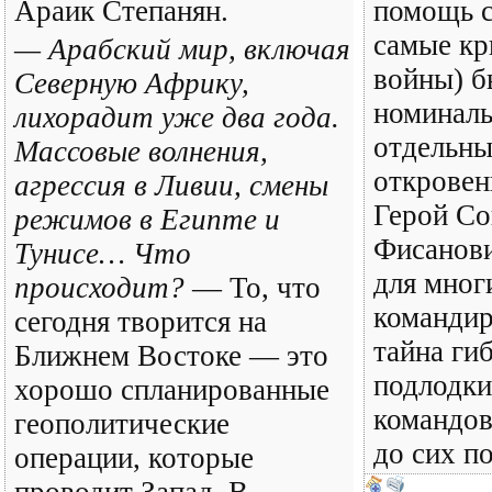
Араик Степанян.
помощь с
самые кр
— Арабский мир, включая
войны) б
Северную Африку,
номиналь
лихорадит уже два года.
отдельны
Массовые волнения,
откровен
агрессия в Ливии, смены
Герой Со
режимов в Египте и
Фисанови
Тунисе… Что
для мног
происходит?
— То, что
командир
сегодня творится на
тайна ги
Ближнем Востоке — это
подлодки
хорошо спланированные
командов
геополитические
до сих п
операции, которые