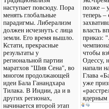
Традиционализм
экс-прем
наступает повсюду. Пора
позже – 
менять глобальные
теперь – 
парадигмы. Либерализм
захватив
должен исчезнуть с лица
власть в
земли. Его время вышло.
приказ: "
Кстати, прекрасные
чемпиона
результаты у
чтобы вз
региональной партии
Одессу, 
маратхов "Шив Сена", во
напали н
многом продолжающей
Глава «
идеи Бала Ганандхара
уже приз
Тилака. В Индии, да и в
«расстре
других регионах,
ядерным
начинается второй этап