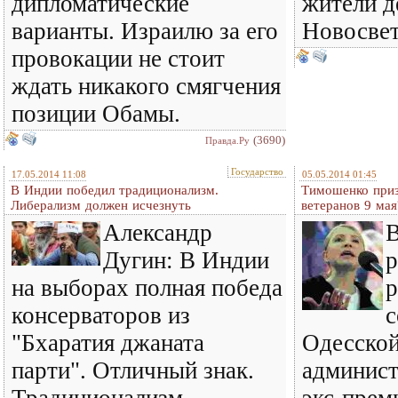
дипломатические
жители д
варианты. Израилю за его
Новосвет
провокации не стоит
ждать никакого смягчения
позиции Обамы.
(3690)
Правда.Ру
Государство
17.05.2014 11:08
05.05.2014 01:45
В Индии победил традиционализм.
Тимошенко приз
Либерализм должен исчезнуть
ветеранов 9 мая
Александр
В
Дугин: В Индии
р
на выборах полная победа
р
консерваторов из
с
"Бхаратия джаната
Одесской
парти". Отличный знак.
админист