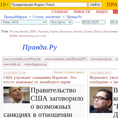
18+
ПР
ГЛАВНАЯ
НОВОСТИ
ВИДЕО
СТ
ПравдаИнформ
≈
Статьи, аналитика
≈
Правда.Ру
Или:
–
Тэги:
,
,
,
,
,
,
,
,
,
Россия
Китай
США
Украина
Сирия
Евросоюз
Англия
Трамп
Путин
Порошенко
,
,
фейки
пропаганда
рост цен
Правда.Ру
www.youtube.com/Pravda
www.youtube.com/PravdaTV
www.pravda.ru
w
www.fark.ru
www.bigness.ru
Анализ, события, факты
21.03.2015 22:54
15.03.2015 20:27
США угрожают санкциями Израилю. Это
Журналист увол
что-то новенькое от кенийского парня
сообщение о зв
Правительство
В
США заговорило
к
о возможных
"
санкциях в отношении
Д