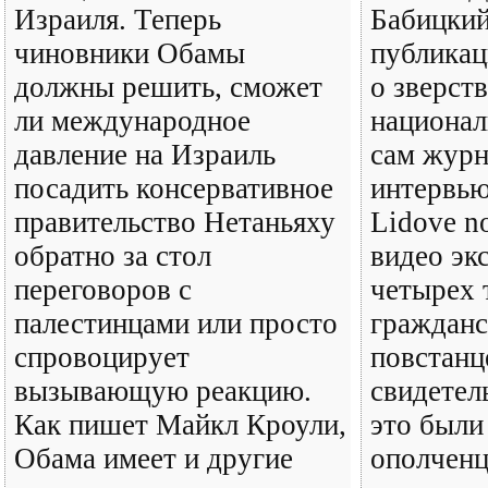
Израиля. Теперь
Бабицкий
чиновники Обамы
публика
должны решить, сможет
о зверст
ли международное
национал
давление на Израиль
сам журн
посадить консервативное
интервью
правительство Нетаньяху
Lidove no
обратно за стол
видео эк
переговоров с
четырех 
палестинцами или просто
гражданс
спровоцирует
повстанц
вызывающую реакцию.
свидетел
Как пишет Майкл Кроули,
это были
Обама имеет и другие
ополченц