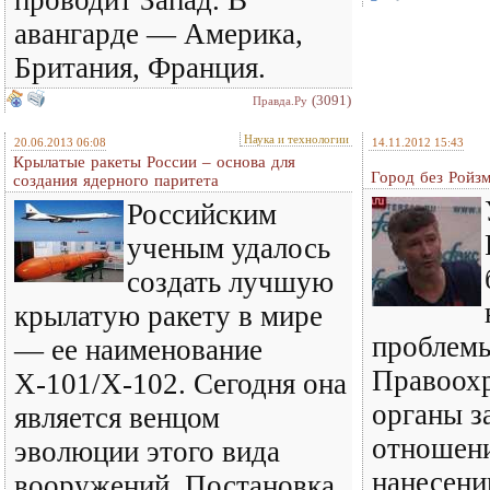
проводит Запад. В
авангарде — Америка,
Британия, Франция.
(3091)
Правда.Ру
Наука и технологии
20.06.2013 06:08
14.11.2012 15:43
Крылатые ракеты России – основа для
Город без Ройзм
создания ядерного паритета
Российским
ученым удалось
создать лучшую
крылатую ракету в мире
проблемы
— ее наименование
Правоох
Х-101/Х-102. Сегодня она
органы за
является венцом
отношени
эволюции этого вида
нанесени
вооружений. Постановка