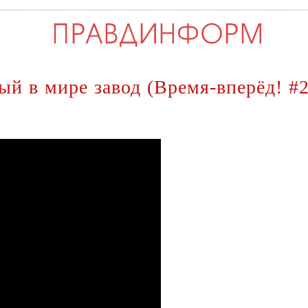
ый в мире завод (Время-вперёд! #