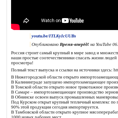
youtu.be/ITLKyIcUUBs
Опубликовано
Время-вперёд!
на YouTube 06
Россия строит самый крупный в мире завод и множес
наши простые соотечественники спасать жизни людей 
просмотра!
Полный текст выпуска и ссылки на источники здесь: h
В Нижегородской области открыто импортозамещающее
В Калининграде запущено импортозамещающее произ
В Томской области открыто новое трикотажное произв
В Самаре – импортозамещающее производство зернов
В Обнинске освоен выпуск промышленных маневровы
Под Курском открыт крупный тепличный комплекс по 
90% этой продукции сегодня импортируется.
В Тамбовской области открыто крупное мясоперерабат
1000 новых рабочих мест.