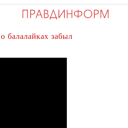
 о балалайках забыл