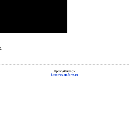
4
ПравдаИнформ
https://trueinform.ru