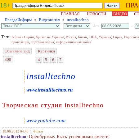
18+
ПР
ГЛАВНАЯ
НОВОСТИ
ВИДЕО
СТ
ПравдаИнформ
≈
Видеоканал
≈
installtechno
Или:
–
Тэги:
,
,
,
,
,
,
,
Война в Сирии
Кризис на Украине
Россия
Китай
США
Украина
Сирия
Евросоюз
,
,
провокации
торговая война
информационная война
Обычный вид
Картинки
300
4
5
6
7
installtechno
www.installtechno.ru
Творческая студия installtechno
www.youtube.com
18.06.2013 04:45
Фильм
installtechno
Оренбуржье. Быть успешными вместе!
: