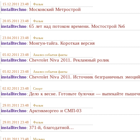
15.12.2011 23:48
Фильм
installtechno
Московский Метрострой
:
20.05.2011 23:48
Фильм
installtechno
65 лет над потоком времени. Мостострой №6
:
23.04.2011 23:48
Фильм
installtechno
Монгун-тайга. Короткая версия
:
05.02.2011 23:48
Анализ события факты
installtechno
Chevrolet Niva 2011. Рекламный ролик
:
05.02.2011 23:48
Анализ события факты
installtechno
Chevrolet Niva 2011. Источник безграничных эмоций
:
02.02.2011 23:48
Спорт
installtechno
Дело к весне. Готовьте булочки — выпекайте пышеч
:
29.01.2011 23:48
Фильм
installtechno
Арктикморгео и СМП-03
:
29.01.2011 23:48
Фильм
installtechno
371-й, благодатной…
:
13.01.2011 23:48
Музыка