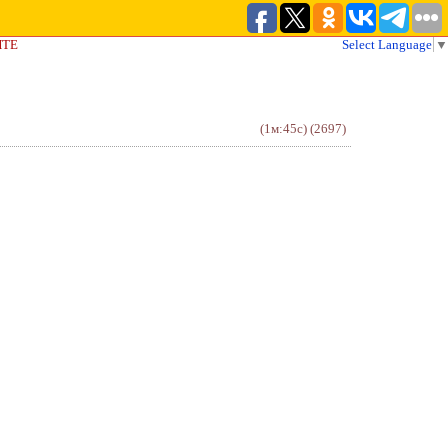
ЙТЕ
Select Language
▼
(1м:45с)
(2697)