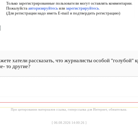
Только зарегистрированные пользователи могут оставлять комментарии.
Пожалуйста
авторизируйтесь
или
зарегистрируйтесь.
(Для регистрации надо иметь E-mail и подтвердить регистрацию)
жете хатели рассказать, что журналисты особой "голубой" к
е- то другие?
При цитировании материалов ссылка, гиперссылка для Интернет, обязательна.
[
06.08.2026 14:00:26
]