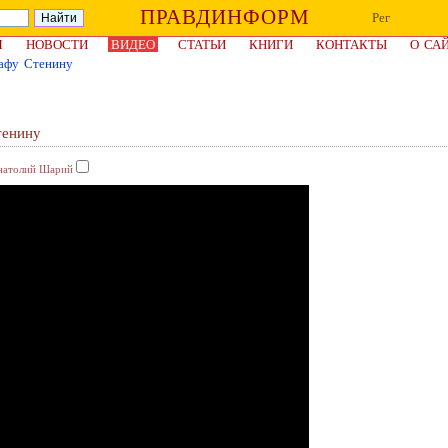
ПРАВДИНФОРМ
Рег
Я
НОВОСТИ
ВИДЕО
СТАТЬИ
КНИГИ
КОНТАКТЫ
О СА
афу Стенину
тенину
натолий Шарий