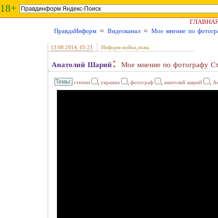
18+
ГЛАВНА
ПравдаИнформ
≈
Видеоканал
≈
Мое мнение по фотогр
13.08.2014
, 05:21
Информ-война,ложь
:
Анатолий Шарий
Мое мнение по фотографу С
,
,
,
,
стенин
украина
фотограф
анатолий шарий
А