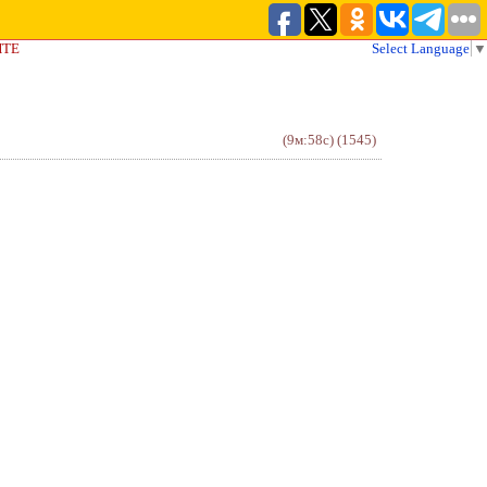
ЙТЕ
Select Language
▼
(9м:58с)
(1545)