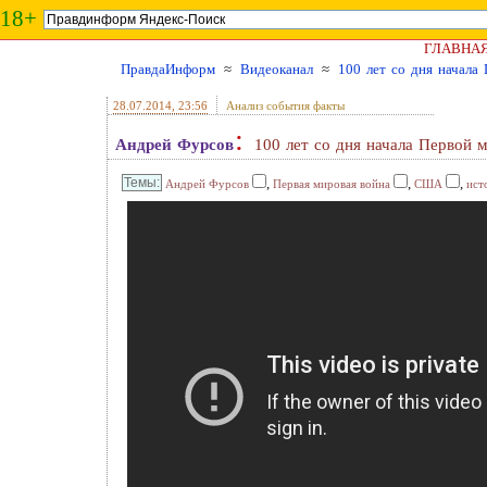
18+
ГЛАВНА
ПравдаИнформ
≈
Видеоканал
≈
100 лет со дня начала
28.07.2014
, 23:56
Анализ события факты
:
Андрей Фурсов
100 лет со дня начала Первой 
,
,
,
Андрей Фурсов
Первая мировая война
США
ист