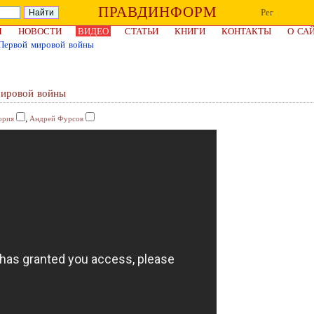
ПРАВДИНФОРМ
Рег
Я
НОВОСТИ
ВИДЕО
СТАТЬИ
КНИГИ
КОНТАКТЫ
О СА
 Первой мировой войны
мировой войны
,
ория
Андрей Фурсов