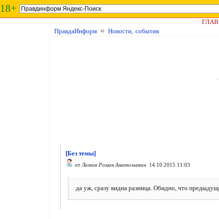
18+
ГЛАВ
ПравдаИнформ
≈
Новости, события
[Без темы]
от
Легков Роман Анатольевич
14.10.2015 11:03
да уж, сразу видна разница. Обидно, что предыдуще