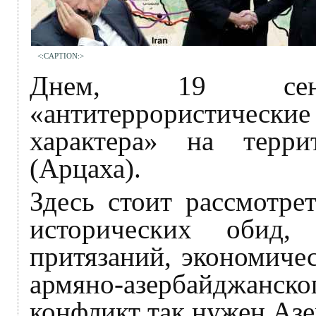
<:CAPTION:>
Днем, 19 сен
«антитеррористическ
характера» на терри
(Арцаха).
Здесь стоит рассмотре
исторических обид,
притязаний, экономиче
армяно-азербайджанско
конфликт так нужен Аз