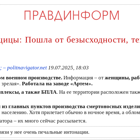
щицы: Пошла от безысходности, т
– politnavigator.net
19.07.2025, 18:03
ом военном производстве.
Информация – от
женщины, раб
 зрелая».
Работала на заводе «Артем».
мплексы, а также БПЛА
. На ее территории расположен так
н из главных пунктов производства смертоносных издел
 населению. Хотя прилетает обычно в ночное время, а облом
тора – их много сейчас рассылается.
вязи у нее очень печальные интонации.