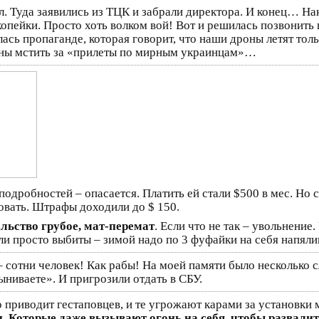
 Туда заявились из ТЦК и забрали директора. И конец… Нак
копейки. Просто хоть волком вой! Вот и решилась позвонить 
ась пропаганде, которая говорит, что наши дроны летят тол
лжны мстить за «прилеты по мирным украинцам»…
 подробностей – опасается. Платить ей стали $500 в мес. Но
овать. Штрафы доходили до $ 150.
льство грубое, мат-перемат
. Если что не так – увольнение
и просто выбиты – зимой надо по 3 фуфайки на себя напялив
– сотни человек! Как рабы! На моей памяти было несколько с
ыниваете». И пригрозили отдать в СБУ.
о приводит гестаповцев, и те угрожают карами за установки м
. Которые даже вызывают огонь на себя, чтобы развали