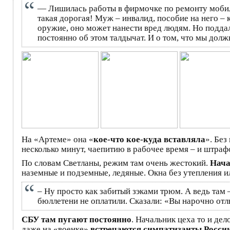
— Лишилась работы в фирмочке по ремонту мобил.
такая дорогая! Муж – инвалид, пособие на него – 
оружие, оно может нанести вред людям. Но поддал
постоянно об этом талдычат. И о том, что мы до
На «Артеме» она «
кое-что кое-куда вставляла
». Без
несколько минут, чаепитию в рабочее время – и штраф
По словам Светланы, режим там очень жестокий.
Нача
наземные и подземные, ледяные. Окна без утепления ил
– Ну просто как забитый зэками трюм. А ведь там 
бюллетени не оплатили. Сказали: «Вы нарочно отл
СБУ там пугают постоянно
. Начальник цеха то и дел
даже на «военке»
встречаются симпатизанты России