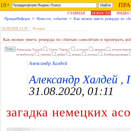
18+
ПР
ГЛАВНАЯ
НОВОСТИ
ВИДЕО
ПравдаИнформ
≈
Новости, события
≈
Как можно иметь рекорды по сб
01.09.2020
, 11:35
История
Как можно иметь рекорды по сбитым самолётам и проиграть во
,
,
,
,
Александр Халдей
Газета "Завтра"
история
авиация
вторая миров
,
,
,
,
,
истребители
тактика
война
немцы
потери
бомбардировщик
Александр Халдей
Александр Халдей , 
31.08.2020, 01:11
загадка немецких асо