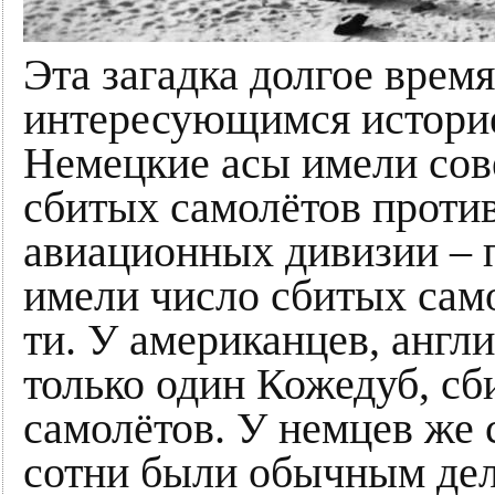
Эта загадка долгое время
интересующимся истори
Немецкие асы имели сов
сбитых самолётов против
авиационных дивизии – п
имели число сбитых сам
ти. У американцев, англ
только один Кожедуб, с
самолётов. У немцев же с
сотни были обычным де