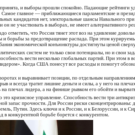
принята, и выборы прошли спокойно. Падающие рейтинги уда
ы. Самое главное — приближающиеся парламентские и прези
льных кандидатов нет, электоральные шансы Навального при 
 он не участвовать в выборах, не имеет альтернативного ре
до отметить, что Россия тянет этот воз на удивление довол
ны и борьбы за предотвращение распада. При этом курируе
лебания экономической конъюнктуры достигнуты ценой сверху
литических систем не только свои потенциалы, но и свои зад
пособность вести несколько глобальных партий. При этом в
 лидером». Когда США понесут все расходы и помогут обозн
оворотах и выравнивает позиции, по отдельным направлениям
рыв и всегда тратит лишние деньги и силы, а у него на плеча
на плечах лидера, а на финише рывком его обойти и вырват
то это кризисное управление. Способность вести три антикр
ой запас прочности. Для России риски сконцентрированы: дл
мль, Путин. Здесь ключи и к России, и к Белоруссии, и к Си
д в конкурентной борьбе борется с конкурентом.