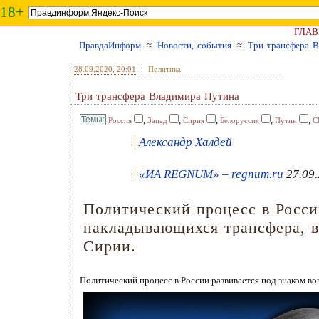
18+
ГЛАВ
ПравдаИнформ
≈
Новости, события
≈
Три трансфера 
28.09.2020
, 20:01
Политика
Три трансфера Владимира Путина
,
,
,
,
,
Россия
Запад
Сирия
Белоруссия
Путин
С
Александр Халдей
«ИА REGNUM» – regnum.ru
27.09.
Политический процесс в Росси
накладывающихся трансфера, в 
Сирии.
Политический процесс в России развивается под знаком во