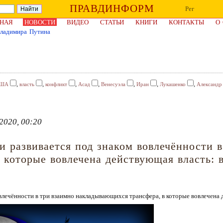
ПРАВДИНФОРМ
Рег
НАЯ
НОВОСТИ
ВИДЕО
СТАТЬИ
КНИГИ
КОНТАКТЫ
О
Владимира Путина
,
,
,
,
,
,
,
ША
власть
конфликт
Асад
Венесуэла
Иран
Лукашенко
Александр
2020, 00:20
и развивается под знаком вовлечённости в
которые вовлечена действующая власть: в
влечённости в три взаимно накладывающихся трансфера, в которые вовлечена д