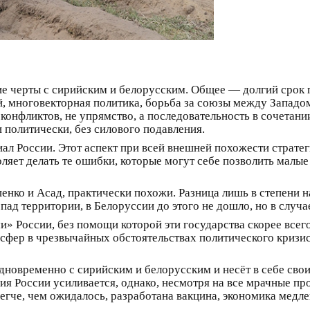
е черты с сирийским и белорусским. Общее — долгий срок п
й, многовекторная политика, борьба за союзы между Западо
конфликтов, не упрямство, а последовательность в сочетании
 политически, без силового подавления.
ал России. Этот аспект при всей внешней похожести стратег
ляет делать те ошибки, которые могут себе позволить малы
шенко и Асад, практически похожи. Разница лишь в степени 
спад территории, в Белоруссии до этого не дошло, но в случ
и» России, без помощи которой эти государства скорее всег
нсфер в чрезвычайных обстоятельствах политического кризис
дновременно с сирийским и белорусским и несёт в себе сво
я России усиливается, однако, несмотря на все мрачные пр
егче, чем ожидалось, разработана вакцина, экономика медле