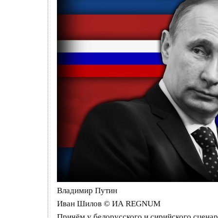
Владимир Путин
Иван Шилов © ИА REGNUM
Причём у белорусского и сирийского сценари