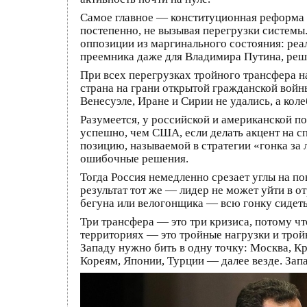
Самое главное — конституционная реформа 
постепенно, не вызывая перегрузки систем
оппозиции из маргинального состояния: реа
преемника даже для Владимира Путина, реши
При всех перегрузках тройного трансфера на
страна на грани открытой гражданской вой
Венесуэле, Иране и Сирии не удались, а ко
Разумеется, у российской и американской по
успешно, чем США, если делать акцент на с
позицию, называемой в стратегии «гонка за
ошибочные решения.
Тогда Россия немедленно срезает углы на п
результат тот же — лидер не может уйти в от
бегуна или велогонщика — всю гонку сидеть 
Три трансфера — это три кризиса, потому ч
территориях — это тройные нагрузки и тройн
Западу нужно бить в одну точку: Москва, Кре
Кореям, Японии, Турции — далее везде. Запа