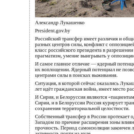
Александр Лукашенко
President.gov.by
Российский трансфер имеет различия и общи
разных центров силы, конфликт с оппозицие
класс российского президента в разрешении 
прагматизм, умение выигрывать у оппозиции
И самое главное отличие — ядерный потенци
их воплощении. Ядерный потенциал не позво
центрами силы в поисках выживания.
Ситуация, в которой сейчас оказались Лука
лет идёт гражданская война, имеет место ра
И Сирия, и Белоруссия являются «пациентам
Сирии, и в Белоруссии Россия курирует тра
сохранения территориальной целостности.
Собственный трансфер в России протекает о
Западом по причине расширения зоны влияни
прочность. Период самоизоляции закончен л
активность почти на нуле.