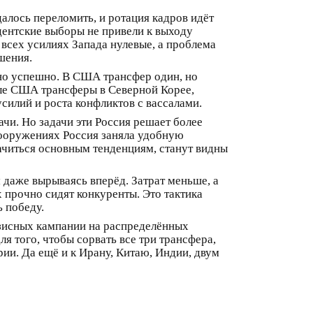
лось переломить, и ротация кадров идёт
дентские выборы не привели к выходу
всех усилиях Запада нулевые, а проблема
шения.
ьно успешно. В США трансфер один, но
мые США трансферы в Северной Корее,
силий и роста конфликтов с вассалами.
ачи. Но задачи эти Россия решает более
 вооружениях Россия заняла удобную
ачиться основным тенденциям, станут видны
 даже вырываясь вперёд. Затрат меньше, а
х прочно сидят конкуренты. Это тактика
ь победу.
изисных кампании на распределённых
я того, чтобы сорвать все три трансфера,
рии. Да ещё и к Ирану, Китаю, Индии, двум