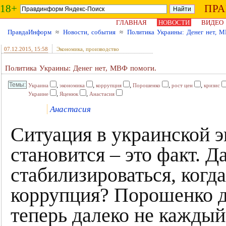
18+
ПР
ГЛАВНАЯ
НОВОСТИ
ВИДЕО
ПравдаИнформ
≈
Новости, события
≈
Политика Украины: Денег нет, 
07.12.2015
, 15:58
Экономика, производство
Политика Украины: Денег нет, МВФ помоги.
,
,
,
,
,
Украина
экономика
коррупция
Порошенко
рост цен
кризис
,
,
Украине
Яценюк
Анастасия
Анастасия
Ситуация в украинской 
становится – это факт. Да
стабилизироваться, когда
коррупция? Порошенко до
теперь далеко не кажды