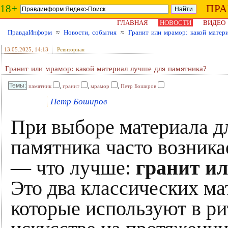
18+
ПР
ГЛАВНАЯ
НОВОСТИ
ВИДЕО
ПравдаИнформ
≈
Новости, события
≈
Гранит или мрамор: какой матер
13.05.2025
, 14:13
Ревизорная
Гранит или мрамор: какой материал лучше для памятника?
,
,
,
памятник
гранит
мрамор
Петр Боширов
Петр Боширов
При выборе материала д
памятника часто возника
— что лучше:
гранит и
Это два классических ма
которые используют в р