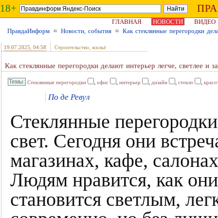
18+
ПР
ГЛАВНАЯ
НОВОСТИ
ВИДЕО
ПравдаИнформ
≈
Новости, события
≈
Как стеклянные перегородки дела
19.07.2025
, 04:58
Строительство, жильё
Как стеклянные перегородки делают интерьер легче, светлее и з
,
,
,
,
,
Стеклянные перегородки
офис
интерьер
дизайн
стекло
красо
По де Ревул
Стеклянные перегородки 
свет. Сегодня они встреч
магазинах, кафе, салонах
Людям нравится, как они
становится светлым, лег