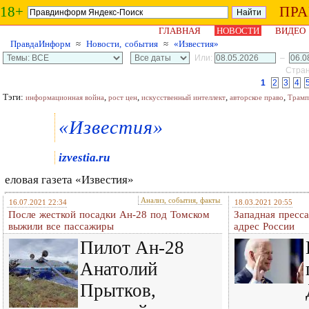
18+
ПР
ГЛАВНАЯ
НОВОСТИ
ВИДЕО
ПравдаИнформ
≈
Новости, события
≈
«Известия»
Или:
–
Стран
1
2
3
4
Тэги:
,
,
,
,
информационная война
рост цен
искусственный интеллект
авторское право
Трамп
«Известия»
izvestia.ru
еловая газета «Известия»
Анализ, события, факты
16.07.2021 22:34
18.03.2021 20:55
После жесткой посадки Ан-28 под Томском
Западная пресса
выжили все пассажиры
адрес России
Пилот Ан-28
Анатолий
Прытков,