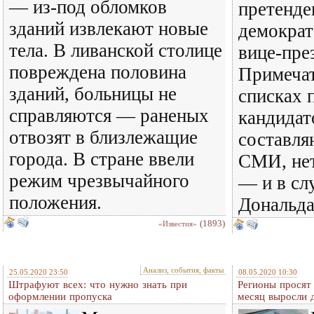
— из-под обломков
претенде
зданий извлекают новые
демократ
тела. В ливанской столице
вице-пре
повреждена половина
Примечат
зданий, больницы не
списках 
справляются — раненых
кандидат
отвозят в близлежащие
составля
города. В стране ввели
СМИ, не
режим чрезвычайного
— и в сл
положения.
Дональда
(1893)
«Известия»
Анализ, события, факты
25.05.2020 23:50
08.05.2020 10:30
Штрафуют всех: что нужно знать при
Регионы просят 
оформлении пропуска
месяц выросли д