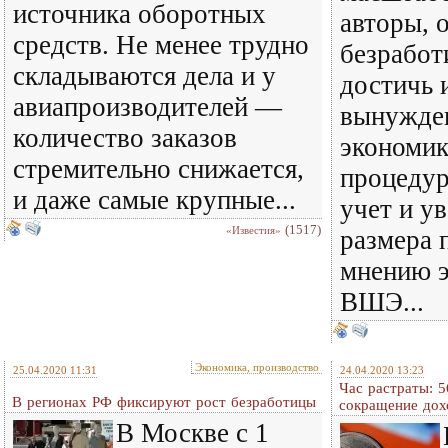
источника оборотных
авторы, 
средств. Не менее трудно
безработ
складываются дела и у
достичь 
авиапроизводителей —
вынужден
количество заказов
экономик
стремительно снижается,
процедур
и даже самые крупные...
учет и у
(1517)
«Известия»
размера 
мнению 
ВШЭ...
Экономика, производство
25.04.2020 11:31
24.04.2020 13:23
Час растраты: 
В регионах РФ фиксируют рост безработицы
сокращение дох
В Москве с 1