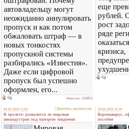
оштрафован. Почему
еще прев
автовладельцу могут
рублей. 
неожиданно аннулировать
рост зад
пропуск и как потом
ряде рег
обжаловать штраф — в
оказатьс
новых тонкостях
кризиса,
пропускной системы
предупр
разбирались «Известия».
ухудшени
Даже если цифровой
пропуск был успешно
оформлен, его...
(1682)
«Известия»
Экономика, производство
04.05.2020 12:02
29.04.2020 10:29
В пролете: развалится ли мировая
Коронавирус, о
авиандустрия под напором эпидемии
пособия
Мировая