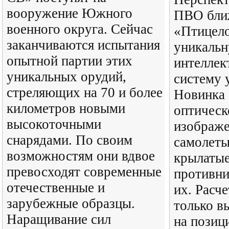
вооружение Южного
ПВО бли
военного округа. Сейчас
«Птицело
заканчиваются испытания
уникаль
опытной партии этих
интеллек
уникальных орудий,
систему 
стреляющих на 70 и более
Новинка 
километров новыми
оптичес
высокоточными
изображе
снарядами. По своим
самолеты
возможностям они вдвое
крылатые
превосходят современные
противни
отечественные и
их. Расче
зарубежные образцы.
только в
Наращивание сил
на позиц