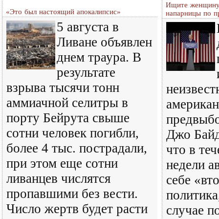
Ищите женщину:
«Это был настоящий апокалипсис»
напарницы по п
5 августа в
Ливане объявлен
днем траура. В
результате
взрыва тысячи тонн
неизвест
аммиачной селитры в
американ
порту Бейрута свыше
предвыбо
сотни человек погибли,
Джо Байд
более 4 тыс. пострадали,
что в те
при этом еще сотни
недели а
ливанцев числятся
себе «вт
пропавшими без вести.
политика
Число жертв будет расти
случае п