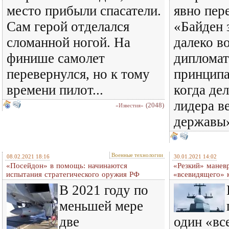
место прибыли спасатели.
явно пер
Сам герой отделался
«Байден 
сломанной ногой. На
далеко в
финише самолет
диплома
перевернулся, но к тому
принципа
времени пилот...
когда дел
лидера в
(2048)
«Известия»
державы
Военные технологии
08.02.2021 18:16
30.01.2021 14:02
«Посейдон» в помощь: начинаются
«Резкий» маневр
испытания стратегического оружия РФ
«всевидящего» 
В 2021 году по
меньшей мере
две
один «вс