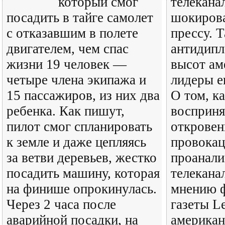
который смог
телекана
посадить в тайге самолет
шокиров
с отказавшим в полете
прессу. 
двигателем, чем спас
антидипл
жизни 19 человек —
высот ам
четыре члена экипажа и
лидеры е
15 пассажиров, из них два
О том, 
ребенка. Как пишут,
восприня
пилот смог спланировать
открове
к земле и даже цепляясь
провока
за ветви деревьев, жестко
проанали
посадить машину, которая
телекана
на финише опрокинулась.
мнению 
Через 2 часа после
газеты Le
аварийной посадки, на
американ