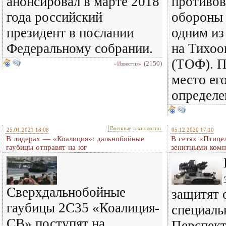
анонсировал в марте 2018
противо
года российский
обороны 
президент в послании
одним и
Федеральному собрании.
на Тихоо
(ТОФ). П
(2150)
«Известия»
место ег
определе
Военные технологии
25.01.2021 18:08
05.12.2020 17:10
В лидерах — «Коалиция»: дальнобойные
В сетях «Птице
гаубицы отправят на юг
зенитными комп
Сверхдальнобойные
защитят 
гаубицы 2С35 «Коалиция-
специаль
СВ» поступят на
Перспект