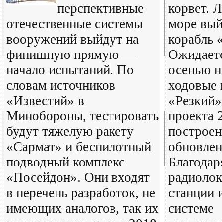
перспективные
корвет. Л
отечественные системы
море вый
вооружений выйдут на
корабль 
финишную прямую —
Ожидаетс
начало испытаний. По
осенью н
словам источников
ходовые 
«Известий» в
«Резкий»
Минобороны, тестировать
проекта 
будут тяжелую ракету
построен
«Сармат» и беспилотный
обновлен
подводный комплекс
Благодар
«Посейдон». Они входят
радиоло
в перечень разработок, не
станции 
имеющих аналогов, так их
системе