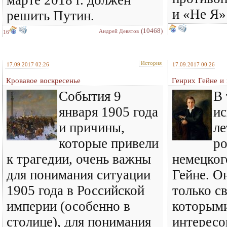
марте 2018 г. должен
и «Не Я»
решить Путин.
(10468)
Андрей Девятов
16
История
17.09.2017 02:26
17.09.2017 00:26
Кровавое воскресенье
Генрих Гейне и
События 9
В 
января 1905 года
ис
и причины,
ле
которые привели
ро
к трагедии, очень важны
немецког
для понимания ситуации
Гейне. О
1905 года в Российской
только с
империи (особенно в
которым
столице), для понимания
интересо