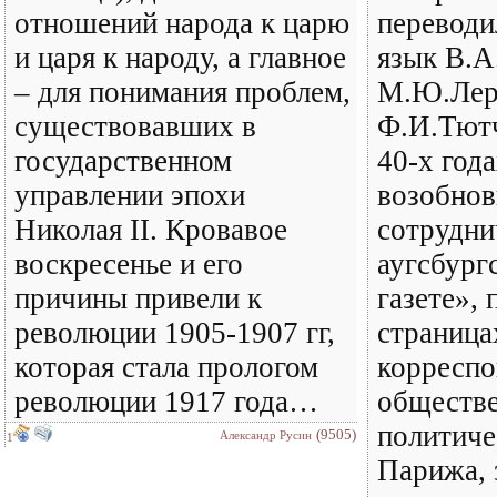
отношений народа к царю
переводи
и царя к народу, а главное
язык В.А
– для понимания проблем,
М.Ю.Лер
существовавших в
Ф.И.Тютч
государственном
40-х год
управлении эпохи
возобнов
Николая II. Кровавое
сотрудни
воскресенье и его
аугсбург
причины привели к
газете», 
революции 1905-1907 гг,
страница
которая стала прологом
корреспо
революции 1917 года…
обществе
политиче
(9505)
Александр Русин
1
Парижа, 