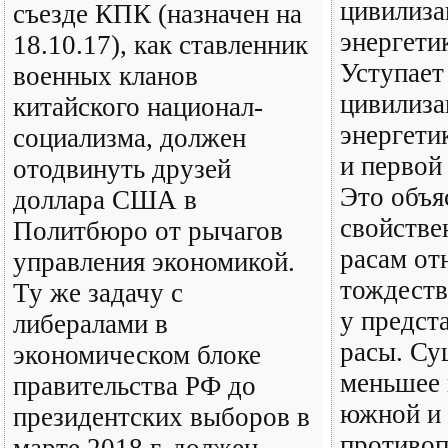
цивилиз
съезде КПК (назначен на
энергети
18.10.17), как ставленник
Уступает
военных кланов
цивилиз
китайского национал-
энергети
социализма, должен
и первой
отодвинуть друзей
Это объя
доллара США в
свойств
Политбюро от рычагов
расам от
управления экономикой.
тождеств
Ту же задачу с
у предст
либералами в
расы. Су
экономическом блоке
меньшее 
правительства РФ до
южной и 
президентских выборов в
противоп