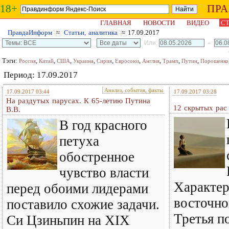
18+
ПР
ГЛАВНАЯ
НОВОСТИ
ВИДЕО
СТ
ПравдаИнформ
≈
Статьи, аналитика
≈ 17.09.2017
Или:
–
Тэги:
,
,
,
,
,
,
,
,
,
Россия
Китай
США
Украина
Сирия
Евросоюз
Англия
Трамп
Путин
Порошенко
Период: 17.09.2017
Анализ, события, факты
17.09.2017 03:44
17.09.2017 03:28
На раздутых парусах. К 65-летию Путина
12 скрытых рас 
В.В.
В год красного
петуха
обостренное
чувство власти
Характер
перед обоими лидерами
восточно
поставило схожие задачи.
Третья п
Си Цзиньпин на XIX