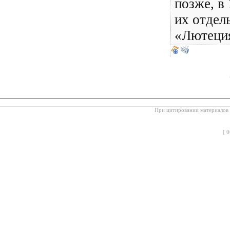
позже, в 
их отдел
«Лютец
При цитировании материалов с
[
0