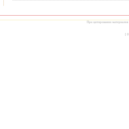
При цитировании материалов с
[
0