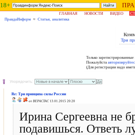
18+
ПР
ГЛАВНАЯ
НОВОСТИ
ВИДЕО
СТ
ПравдаИнформ
≈
Статьи, аналитика
Комм
Три пр
Только зарегистрированные 
Пожалуйста
авторизируйтес
(Для регистрации надо имет
Упорядочить:
Re: Три принципа силы России
от
BEPACTAC
13.01.2015 20:20
Ирина Сергеевна не б
подавишься. Ответь л