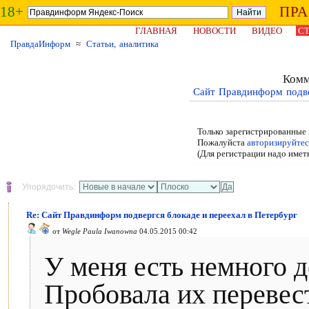
18+
ПР
ГЛАВНАЯ
НОВОСТИ
ВИДЕО
СТ
ПравдаИнформ
≈
Статьи, аналитика
Комм
Сайт Правдинформ подве
Только зарегистрированные 
Пожалуйста
авторизируйтес
(Для регистрации надо имет
Упорядочить:
Re: Сайт Правдинформ подвергся блокаде и переехал в Петербург
от
Wegle Paula Iwanowna
04.05.2015 00:42
У меня есть немного д
Пробовала их перевест