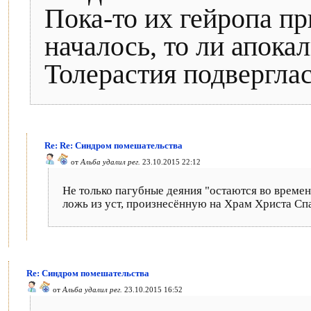
Пока-то их гейропа пр
началось, то ли апока
Толерастия подвергла
Re: Re: Синдром помешательства
от
Альба удалил рег.
23.10.2015 22:12
Не только пагубные деяния "остаются во времен
ложь из уст, произнесённую на Храм Христа Сп
Re: Синдром помешательства
от
Альба удалил рег.
23.10.2015 16:52