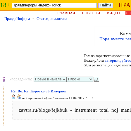
18+
ПР
ГЛАВНАЯ
НОВОСТИ
ВИДЕО
СТ
ПравдаИнформ
≈
Статьи, аналитика
Комм
Пора вместе ре
Только зарегистрированные 
Пожалуйста
авторизируйтес
(Для регистрации надо имет
Упорядочить:
Re: Re: Re: Коротко об Интернет
от
Сироткин Андрей Евгеньевич
11.04.2017 21:52
zavtra.ru/blogs/fejkbuk_-_instrument_total_noj_mani