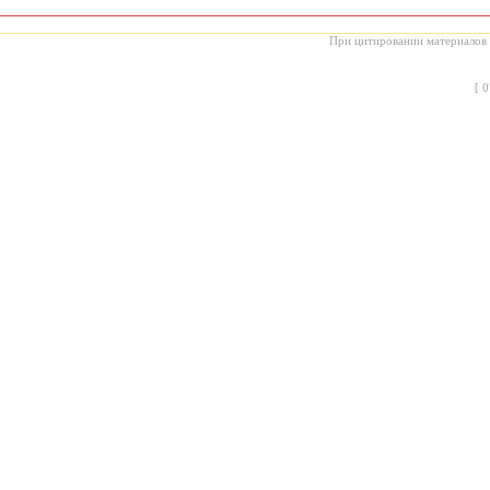
При цитировании материалов с
[
0