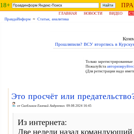
18+
ПР
ГЛАВНАЯ
НОВОСТИ
ВИДЕО
СТ
ПравдаИнформ
≈
Статьи, аналитика
Комм
Прошляпили? ВСУ вторглись в Курскую
Только зарегистрированные 
Пожалуйста
авторизируйтес
(Для регистрации надо имет
Это просчёт или предательство
от
Скобликов Евгений Андреевич
09.08.2024 16:45
Из интернета:
Две недели назад командующий