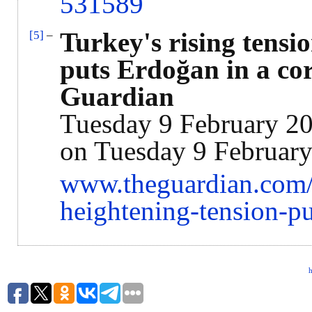
531589
Turkey's rising tensi
[5]
–
puts Erdoğan in a cor
Guardian
Tuesday 9 February 2
on Tuesday 9 Februar
www.theguardian.com/
heightening-tension-pu
h