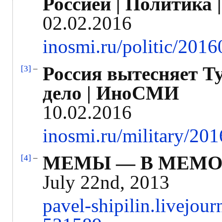
Россией | Политика
02.02.2016
inosmi.ru/politic/201
Россия вытесняет Т
[3]
–
дело | ИноСМИ
10.02.2016
inosmi.ru/military/2
МЕМЫ — В МЕМО
[4]
–
July 22nd, 2013
pavel-shipilin.livejou