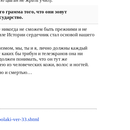
ую цыган не жрать учил).
о грамма того, что они зовут
сударство.
 никогда не сможем быть прежними и не
иле Истории сердечник стал основой нашего
измом, мы, ты и я, лично должны каждый
каких бы трибун и телеэкранов она ни
 должен понимать, что он тут же
ю из человеческих кожи, волос и ногтей.
нью и смертью…
polaki-ver-33.shtml