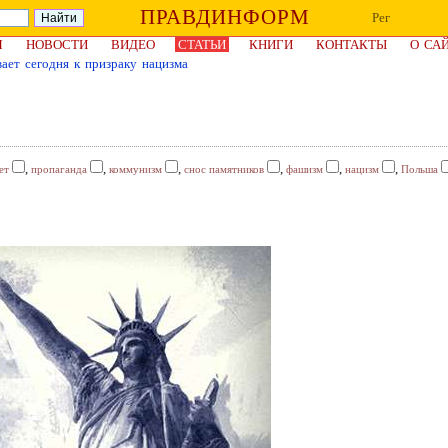
ПРАВДИНФОРМ
Рег
Я
НОВОСТИ
ВИДЕО
СТАТЬИ
КНИГИ
КОНТАКТЫ
О СА
вает сегодня к призраку нацизма
,
,
,
,
,
,
ет
пропаганда
коммунизм
снос памятников
фашизм
нацизм
Польша