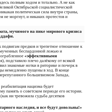
десь полным ходом и тотально. А не как
 Великой Октябрьской социалистической
никакая политическая сила внутри страны,
ом не моргнут, и никаких протестов и
рата, мучимого на пике мирового кризиса
аддафи.
 к подвигам предков и трепетное отношение к
 измученных беспардонной ложью и
е ограбленное
«эффективными
), подставило плечо далёкому от всякой
ил знакомые нотки в риторике и почерк в
оды немедленно пущены в ход. В конце
 перепуганного большевизмом Запада,
 реабилитация нацизма будет
му память о советском периоде его истории.
(как ни тревожила судьба десятков
тарного наследия, и все будут довольны!»