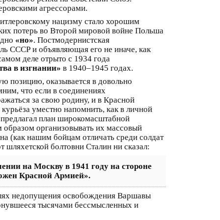
леровскими агрессорами.
гитлеровскому нацизму стало хорошим
ских потерь во Второй мировой войне Польша
одно
«но»
. Постмодернистская
ь СССР и объявляющая его не иначе, как
самом деле отрыто с 1934 года
тва в изгнании»
в 1940–1945 годах.
ую позицию, оказывается в довольно
ним, что если в соединениях
ажаться за свою родину, и в Красной
е курьёза уместно напомнить, как в личной
а предлагал план широкомасштабной
м образом организовывать их массовый
на (как нашим бойцам отличать среди солдат
от шляхетской болтовни Сталин ни сказал:
лении на Москву в 1941 году на стороне
тожен Красной Армией»
.
целях недопущения освобождения Варшавы
ернувшееся тысячами бессмысленных и