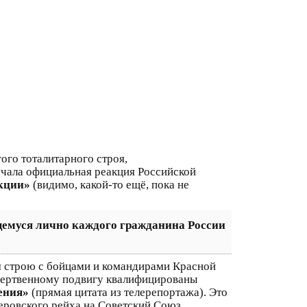
ого тоталитарного строя,
учала официальная реакция Российской
акции»
(видимо, какой-то ещё, пока не
щемуся лично каждого гражданина России
м строю с бойцами и командирами Красной
жертвенному подвигу квалифицированы
ения»
(прямая цитата из телерепортажа). Это
еровского рейха на Советский Союз.