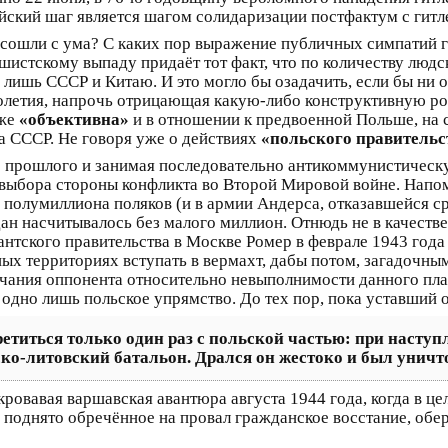
ийский шаг является шагом солидаризации постфактум с гит
 сошли с ума? С каких пор выражение публичных симпатий 
истскому выпаду придаёт тот факт, что по количеству люд
 лишь СССР и Китаю. И это могло бы озадачить, если бы ни 
олетия, напрочь отрицающая какую-либо конструктивную рол
 же
«объективна»
и в отношении к предвоенной Польше, на 
 СССР. Не говоря уже о действиях
«польского правительс
о прошлого и занимая последовательно антикоммунистическ
 выбора стороны конфликта во Второй Мировой войне. Напом
 полумиллиона поляков (и в армии Андерса, отказавшейся ср
дан насчитывалось без малого миллион
. Отнюдь не в качеств
антского правительства в Москве Ромер в феврале 1943 год
ых территориях вступать в вермахт, дабы потом, загадочны
чания оппонента относительно невыполнимости данного пла
а одно лишь польское упрямство. До тех пор, пока уставший 
етиться только один раз с польской частью: при наступ
ко-литовский батальон. Дрался он жестоко и был унич
кровавая варшавская авантюра августа 1944 года, когда в 
о поднято обречённое на провал гражданское восстание, об