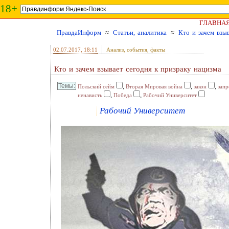
18+
ГЛАВНА
ПравдаИнформ
≈
Статьи, аналитика
≈
Кто и зачем взы
02.07.2017
, 18:11
Анализ, события, факты
Кто и зачем взывает сегодня к призраку нацизма
,
,
,
Польский сейм
Вторая Мировая война
закон
запр
,
,
ненависть
Победа
Рабочий Университет
Рабочий Университет