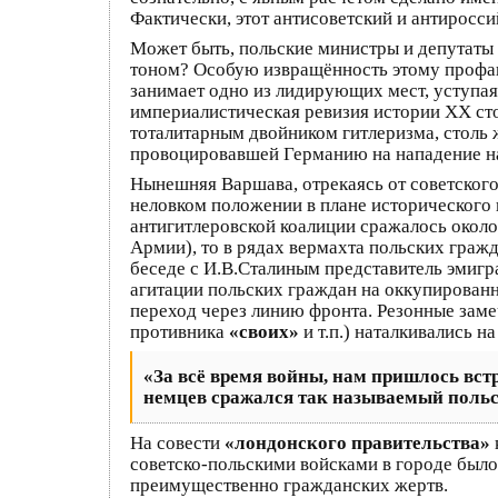
Фактически, этот антисоветский и антиросс
Может быть, польские министры и депутаты
тоном? Особую извращённость этому профаш
занимает одно из лидирующих мест, уступая
империалистическая ревизия истории XX ст
тоталитарным двойником гитлеризма, столь
провоцировавшей Германию на нападение на
Нынешняя Варшава, отрекаясь от советског
неловком положении в плане исторического
антигитлеровской коалиции сражалось около
Армии), то в рядах вермахта польских граж
беседе с И.В.Сталиным представитель эмигр
агитации польских граждан на оккупированн
переход через линию фронта. Резонные заме
противника
«своих»
и т.п.) наталкивались н
«За всё время войны, нам пришлось встр
немцев сражался так называемый польс
На совести
«лондонского правительства»
советско-польскими войсками в городе был
преимущественно гражданских жертв.