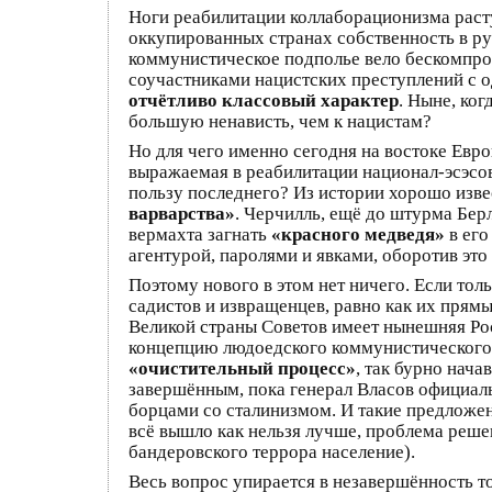
Ноги реабилитации коллаборационизма расту
оккупированных странах собственность в ру
коммунистическое подполье вело бескомпром
соучастниками нацистских преступлений с 
отчётливо классовый характер
. Ныне, ког
большую ненависть, чем к нацистам?
Но для чего именно сегодня на востоке Евро
выражаемая в реабилитации национал-эсэсов
пользу последнего? Из истории хорошо изв
варварства»
. Черчилль, ещё до штурма Бе
вермахта загнать
«красного медведя»
в его
агентурой, паролями и явками, оборотив эт
Поэтому нового в этом нет ничего. Если тол
садистов и извращенцев, равно как их прям
Великой страны Советов имеет нынешняя Рос
концепцию людоедского коммунистического то
«очистительный процесс»
, так бурно нача
завершённым, пока генерал Власов официал
борцами со сталинизмом. И такие предложени
всё вышло как нельзя лучше, проблема реше
бандеровского террора население).
Весь вопрос упирается в незавершённость т