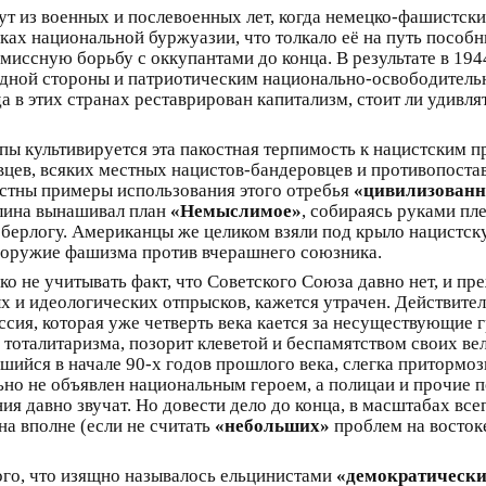
т из военных и послевоенных лет, когда немецко-фашистски
ках национальной буржуазии, что толкало её на путь пособн
иссную борьбу с оккупантами до конца. В результате в 19
одной стороны и патриотическим национально-освободитель
да в этих странах реставрирован капитализм, стоит ли удивл
пы культивируется эта пакостная терпимость к нацистским 
цев, всяких местных нацистов-бандеровцев и противопостав
естны примеры использования этого отребья
«цивилизован
рлина вынашивал план
«Немыслимое»
, собираясь руками п
 берлогу. Американцы же целиком взяли под крыло нацистск
о оружие фашизма против вчерашнего союзника.
ько не учитывать факт, что Советского Союза давно нет, и п
ых и идеологических отпрысков, кажется утрачен. Действите
сия, которая уже четверть века кается за несуществующие 
талитаризма, позорит клеветой и беспамятством своих вели
вшийся в начале 90-х годов прошлого века, слегка притормоз
ьно не объявлен национальным героем, а полицаи и прочие 
я давно звучат. Но довести дело до конца, в масштабах всег
на вполне (если не считать
«небольших»
проблем на восток
ого, что изящно называлось ельцинистами
«демократическ