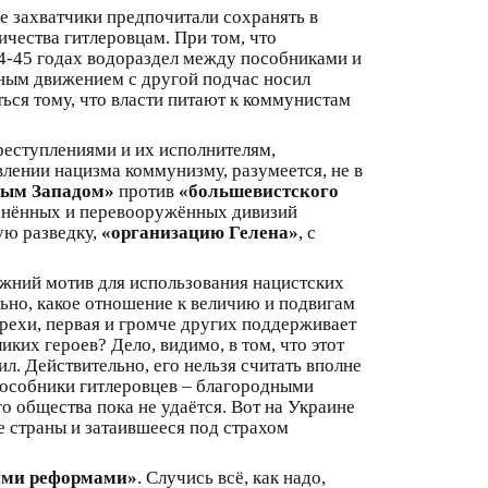
е захватчики предпочитали сохранять в
ичества гитлеровцам. При том, что
44-45 годах водораздел между пособниками и
ным движением с другой подчас носил
яться тому, что власти питают к коммунистам
преступлениями и их исполнителям,
лении нацизма коммунизму, разумеется, не в
ным Западом»
против
«большевистского
ленённых и перевооружённых дивизий
ую разведку,
«организацию Гелена»
, с
режний мотив для использования нацистских
льно, какое отношение к величию и подвигам
грехи, первая и громче других поддерживает
ких героев? Дело, видимо, в том, что этот
ил. Действительно, его нельзя считать вполне
пособники гитлеровцев – благородными
о общества пока не удаётся. Вот на Украине
е страны и затаившееся под страхом
ими реформами»
. Случись всё, как надо,