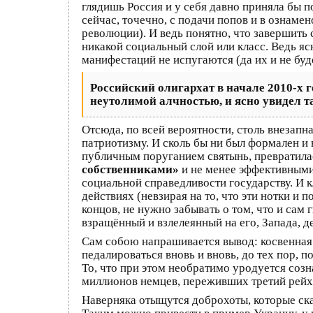
глядишь Россия и у себя давно приняла бы п
сейчас, точечно, с подачи попов и в ознаме
революции). И ведь понятно, что завершить 
никакой социальный слой или класс. Ведь яс
манифестаций не испугаются (да их и не буд
Российский олигархат в начале 2010-х 
неутолимой алчностью, и ясно увидел т
Отсюда, по всей вероятности, столь внезапн
патриотизму. И сколь бы ни был формален и
публичным поруганием святынь, превратила
собственниками»
и не менее эффективными 
социальной справедливости государству. И 
действиях (невзирая на то, что эти нотки и
концов, не нужно забывать о том, что и са
взращённый и взлелеянный на его, Запада, д
Сам собою напрашивается вывод: косвенная 
педалироваться вновь и вновь, до тех пор, п
То, что при этом необратимо уродуется созн
миллионов немцев, переживших третий рейх 
Наверняка отыщутся доброхоты, которые ск