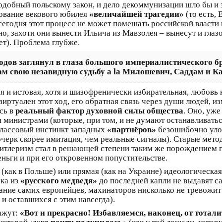
одобный польскому закон, и дело декоммунизации шло бы и з
нование векового юбилея
«величайшей трагедии»
(то есть,
сегодня этот процесс не может помешать российской власти 
но, захоти они вынести Ильича из Мавзолея – вынесут и глаз
ет). Проблема глубже.
годов заглянул в глаза большого империалистического б
ам свою незавидную судьбу a la Милошевич, Саддам и К
ая и истовая, хотя и шизофренически избирательная, любовь
 виртуален этот ход, его обратная связь через души людей,
сь в
реальный фактор духовной силы общества
. Оно, уж
министрами (которые, при том, и не думают останавливаться
классовый инстинкт западных
«партнёров»
безошибочно улов
 почерк скорее имитация, чем реальные сигналы). Старые мет
м гитлеризм стал в решающей степени таким же порождением
еньги и при его откровенном попустительстве.
(как в Польше) или прямая (как на Украине) идеологическая
ока из
«русского медведя»
до последней капли не выдавят са
ание самих европейцев, махинаторов нисколько не тревожит 
и оставшихся с этим навсегда).
ажут:
«Вот и прекрасно! Избавляемся, наконец, от тотали