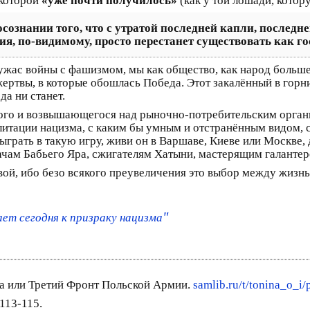
 которой
«уже почти получилось»
(как у той лошади, котор
сознании того, что с утратой последней капли, последнег
сия, по-видимому, просто перестанет существовать как го
ужас войны с фашизмом, мы как общество, как народ больше
ертвы, в которые обошлась Победа. Этот закалённый в горн
да ни станет.
ного и возвышающегося над рыночно-потребительским орган
итации нацизма, с каким бы умным и отстранённым видом, с 
сыграть в такую игру, живи он в Варшаве, Киеве или Москве,
ачам Бабьего Яра, сжигателям Хатыни, мастерящим галантере
свой, ибо безо всякого преувеличения это выбор между жиз
"
ает сегодня к призраку нацизма
ха или Третий Фронт Польской Армии.
samlib.ru/t/tonina_o_i/
113-115.