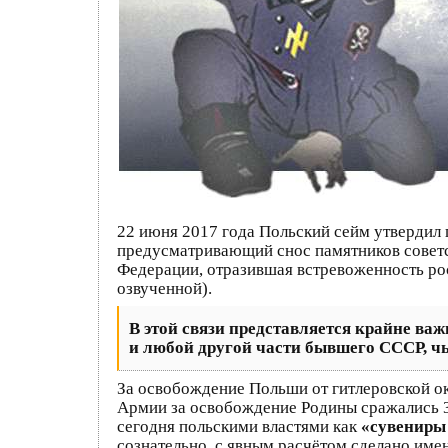
22 июня 2017 года Польский сейм утвердил 
предусматривающий снос памятников советс
Федерации, отразившая встревоженность ро
озвученной).
В этой связи представляется крайне в
и любой другой части бывшего СССР, чь
За освобождение Польши от гитлеровской о
Армии за освобождение Родины сражались 3
сегодня польскими властями как
«сувениры 
сознательно, с явным расчётом сделано име