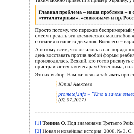
Таким можно привести в пример Украину, у
Главная проблема – наша проблема – в о
«тоталитарным»
,
«совковым»
и пр. Рос
Просто потому, что пережив беспримерный 
смеем предать эти космических масштабов ж
сознания и нашего дыхания. Вынь его – наро
А потому всем, что осталось в нас порядоч
день восставать против любой формы реабил
производилась. Всякий, кто готов рискнуть 
пристраивается к кочегарам Освенцима, пал
Это их выбор. Нам же нельзя забывать про 
Юрий Алексеев
"
prometej.info –
Кто и зачем взыв
(02.07.2017)
[1]
Тонина О
. Под знаменами Третьего Рей
[2]
Новая и новейшая история. 2008. № 3. С. 