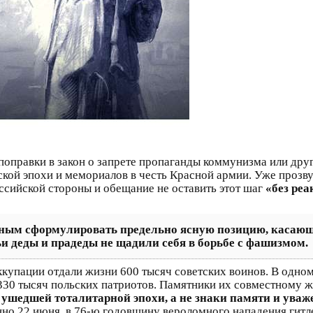
поправки в закон о запрете пропаганды коммунизма или друг
кой эпохи и мемориалов в честь Красной армии. Уже прозв
ссийской стороны и обещание не оставить этот шаг
«без ре
ажным сформулировать предельно ясную позицию, касаю
и деды и прадеды не щадили себя в борьбе с фашизмом.
ккупации отдали жизни 600 тысяч советских воинов. В одно
30 тысяч польских патриотов. Памятники их совместному 
ушедшей тоталитарной эпохи, а не знаки памяти и уваж
нно 22 июня, в 76-ю годовщину вероломного нападения гитл