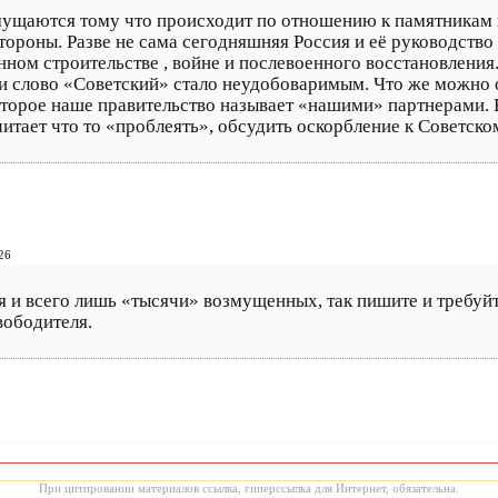
щаются тому что происходит по отношению к памятникам и
тороны. Разве не сама сегодняшняя Россия и её руководство
нном строительстве , войне и послевоенного восстановления.
и слово «Советский» стало неудобоваримым. Что же можно о
торое наше правительство называет «нашими» партнерами. В
итает что то «проблеять», обсудить оскорбление к Советско
26
я и всего лишь «тысячи» возмущенных, так пишите и требуй
вободителя.
При цитировании материалов ссылка, гиперссылка для Интернет, обязательна.