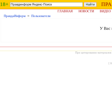
18+
ПР
ГЛАВНАЯ
НОВОСТИ
ВИДЕО
ПравдаИнформ
≈
Пользователи
У Вас 
При цитировании материалов с
[
0