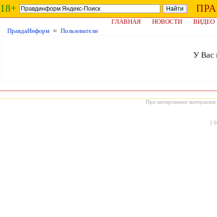
18+
ПР
ГЛАВНАЯ
НОВОСТИ
ВИДЕО
ПравдаИнформ
≈
Пользователи
У Вас 
При цитировании материалов с
[
0