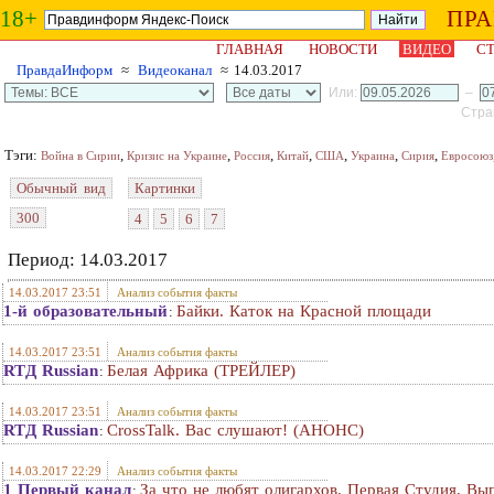
18+
ПР
ГЛАВНАЯ
НОВОСТИ
ВИДЕО
СТ
ПравдаИнформ
≈
Видеоканал
≈ 14.03.2017
Или:
–
Стран
Тэги:
,
,
,
,
,
,
,
Война в Сирии
Кризис на Украине
Россия
Китай
США
Украина
Сирия
Евросоюз
Обычный вид
Картинки
300
4
5
6
7
Период: 14.03.2017
14.03.2017 23:51
Анализ события факты
1-й образовательный
Байки. Каток на Красной площади
:
14.03.2017 23:51
Анализ события факты
RTД Russian
Белая Африка (ТРЕЙЛЕР)
:
14.03.2017 23:51
Анализ события факты
RTД Russian
CrossTalk. Вас слушают! (АНОНС)
:
14.03.2017 22:29
Анализ события факты
1 Первый канал
За что не любят олигархов. Первая Студия. Вы
: