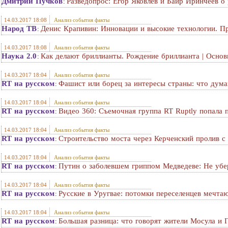
Дмитрий Пучков
Разведопрос: Егор Яковлев и Баир Иринчеев о
:
14.03.2017 18:08
Анализ события факты
Народ ТВ
Денис Крапивин: Инновации и высокие технологии. П
:
14.03.2017 18:08
Анализ события факты
Наука 2.0
Как делают бриллианты. Рождение бриллианта | Основ
:
14.03.2017 18:04
Анализ события факты
RT на русском
Фашист или борец за интересы страны: что дума
:
14.03.2017 18:04
Анализ события факты
RT на русском
Видео 360: Съемочная группа RT Ruptly попала 
:
14.03.2017 18:04
Анализ события факты
RT на русском
Строительство моста через Керченский пролив с
:
14.03.2017 18:04
Анализ события факты
RT на русском
Путин о заболевшем гриппом Медведеве: Не убе
:
14.03.2017 18:04
Анализ события факты
RT на русском
Русские в Уругвае: потомки переселенцев мечта
:
14.03.2017 18:04
Анализ события факты
RT на русском
Большая разница: что говорят жители Мосула и 
: