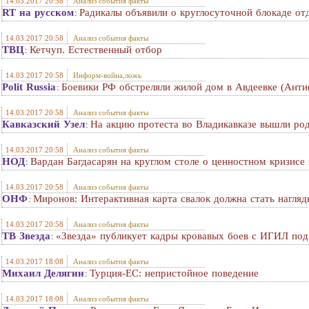
14.03.2017 20:58
Анализ события факты
RT на русском
Радикалы объявили о круглосуточной блокаде от
:
14.03.2017 20:58
Анализ события факты
ТВЦ
Кетчуп. Естественный отбор
:
14.03.2017 20:58
Информ-война,ложь
Polit Russia
Боевики РФ обстреляли жилой дом в Авдеевке (Анти
:
14.03.2017 20:58
Анализ события факты
Кавказский Узел
На акцию протеста во Владикавказе вышли ро
:
14.03.2017 20:58
Анализ события факты
НОД
Вардан Багдасарян на круглом столе о ценностном кризисе 
:
14.03.2017 20:58
Анализ события факты
ОНФ
Миронов: Интерактивная карта свалок должна стать нагля
:
14.03.2017 20:58
Анализ события факты
ТВ Звезда
«Звезда» публикует кадры кровавых боев с ИГИЛ по
:
14.03.2017 18:08
Анализ события факты
Михаил Делягин
Турция-ЕС: непристойное поведение
:
14.03.2017 18:08
Анализ события факты