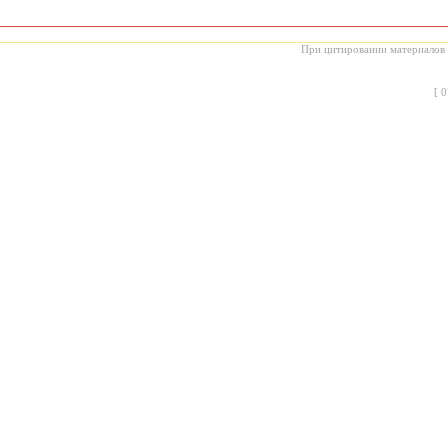
При цитировании материалов с
[
0