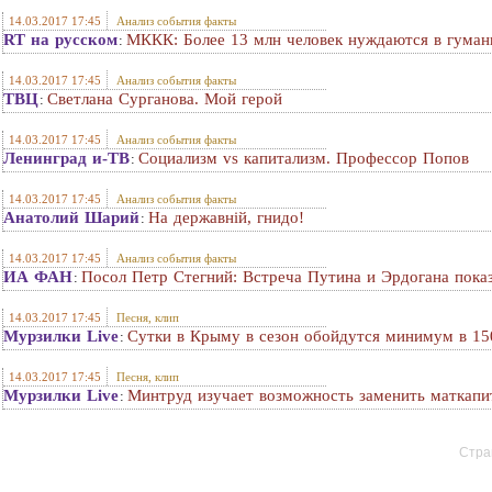
14.03.2017 17:45
Анализ события факты
RT на русском
МККК: Более 13 млн человек нуждаются в гума
:
14.03.2017 17:45
Анализ события факты
ТВЦ
Светлана Сурганова. Мой герой
:
14.03.2017 17:45
Анализ события факты
Ленинград и-ТВ
Социализм vs капитализм. Профессор Попов
:
14.03.2017 17:45
Анализ события факты
Анатолий Шарий
На державнiй, гнидо!
:
14.03.2017 17:45
Анализ события факты
ИА ФАН
Посол Петр Стегний: Встреча Путина и Эрдогана показ
:
14.03.2017 17:45
Песня, клип
Мурзилки Live
Сутки в Крыму в сезон обойдутся минимум в 15
:
14.03.2017 17:45
Песня, клип
Мурзилки Live
Минтруд изучает возможность заменить маткапи
:
Стран