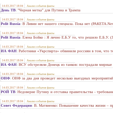
14.03.2017 18:04
Анализ события факты
День ТВ
"Черная метка" для Путина и Трампа
:
14.03.2017 18:04
Анализ события факты
Polit Russia
В Ливии нет нашего спецназа. Пока нет (РАКЕТА.Ne
:
14.03.2017 18:04
Анализ события факты
Polit Russia
Елена Бойко : Я лично Е.Б.У то, что решило Е.Б.У. (
:
14.03.2017 18:04
Анализ события факты
ИА ФАН
Работники «Укрспирта» обвинили россиян в том, что т
:
14.03.2017 18:04
Анализ события факты
ИА ФАН
ВСУ обстреляли Донецк из танков: пострадали мирные
:
14.03.2017 18:04
Анализ события факты
ОНФ
ОНФ за два дня проведет несколько выездных мероприяти
:
14.03.2017 18:04
Анализ события факты
РОЙ ТВ
Недоверие Путину и отставка правительства - требован
:
14.03.2017 18:04
Анализ события факты
Совет Федерации
В. Матвиенко: Повышение качества жизни – п
: