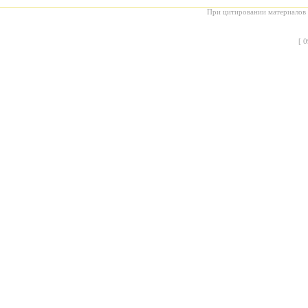
При цитировании материалов с
[
0