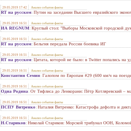
29.05.2019 17:42
Анализ события факты
RT на русском
Путин на заседании Высшего евразийского эконо
:
29.05.2019 16:51
Анализ события факты
ИА REGNUM
Круглый стол: "Выборы Московской городской дум
:
29.05.2019 16:51
Анализ события факты
RT на русском
Бельгия передала России боевика ИГ
:
29.05.2019 16:51
Анализ события факты
RT на русском
Цитата, которой не было: в Twitter попались на
:
29.05.2019 16:51
Анализ события факты
Константин Семин
Галопом по Европам #29 (600 км/ч на поезде
:
29.05.2019 16:51
Анализ события факты
Одна Родина
От Тифлиса до Ленкорани: Пётр Котляревский – м
:
29.05.2019 16:51
Анализ события факты
ПСПУ Витренко
Наталия Витренко: Катастрофа дефолта и дик
:
29.05.2019 16:51
Анализ события факты
Н.Стариков
Николай Стариков: Морской трибунал ООН, Коломо
: