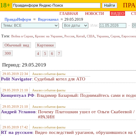
18+
ПР
ГЛАВНАЯ
НОВОСТИ
ВИДЕО
СТ
ПравдаИнформ
≈
Видеоканал
≈ 29.05.2019
Или:
–
Тэги:
,
,
,
,
,
,
,
Война в Сирии
Кризис на Украине
Россия
Китай
США
Украина
Сирия
Евросоюз
Обычный вид
Картинки
300
4
5
6
7
Период: 29.05.2019
29.05.2019 22:34
Анализ события факты
Polit Navigator
Судебный котел для АТО
:
29.05.2019 21:10
Анализ события факты
Концептуал РФ
Владимир Базарный: Поднимайтесь сами и подн
:
29.05.2019 21:10
Анализ события факты
Андрей Угланов
Почему Платошкин ушел от Ольги Скабеев
:
#РАЗИН
29.05.2019 17:42
Анализ события факты
RT на русском
Видео последствий ураганов, обрушившихся на
: