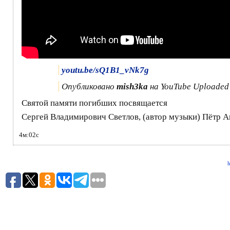
youtu.be/sQ1B1_vNk7g
Опубликовано
mish3ka
на YouTube Uploaded 
Святой памяти погибших посвящается
Сергей Владимирович Светлов, (автор музыки) Пётр А
4м:02с
h