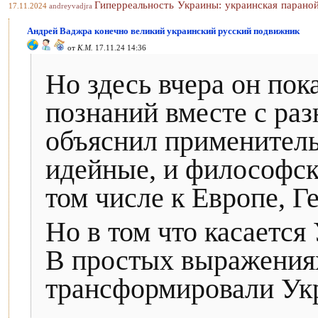
Гиперреальность Украины: украинская парано
17.11.2024
andreyvadjra
Андрей Ваджра конечно великий украинский русский подвижник
от
К.М.
17.11.24 14:36
Но здесь вчера он пок
познаний вместе с ра
объяснил применитель
идейные, и философс
том числе к Европе, Г
Но в том что касается
В простых выражениях
трансформировали Укр