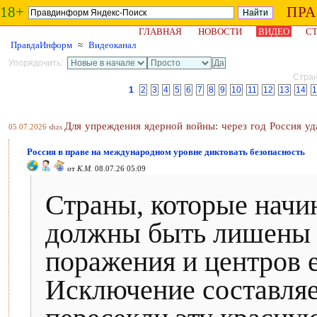
18+
ПР
ГЛАВНАЯ
НОВОСТИ
ВИДЕО
СТ
ПравдаИнформ
≈
Видеоканал
Упорядочить:
Стран
1
2
3
4
5
6
7
8
9
10
11
12
13
14
1
Для упреждения ядерной войны: через год Россия у
05.07.2026
shzs
Россия в праве на международном уровне диктовать безопасность
от
К.М.
08.07.26 05:09
Страны, которые начи
должны быть лишены 
поражения и центров е
Исключение составляе