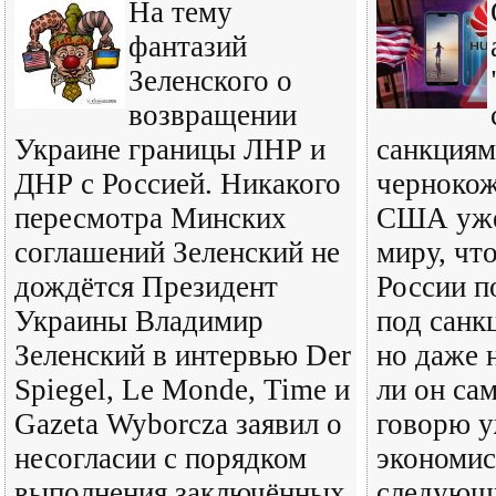
На тему
фантазий
Зеленского о
возвращении
Украине границы ЛНР и
санкциям
ДНР с Россией. Никакого
чернокож
пересмотра Минских
США уже
соглашений Зеленский не
миру, чт
дождётся Президент
России п
Украины Владимир
под санк
Зеленский в интервью Der
но даже 
Spiegel, Le Monde, Time и
ли он сам
Gazeta Wyborcza заявил о
говорю у
несогласии с порядком
экономис
выполнения заключённых
следующ