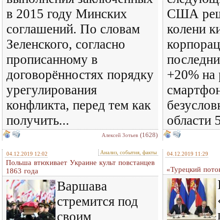
в 2015 году Минских
США реш
соглашений. По словам
колени к
Зеленского, согласно
корпорац
прописанному в
последни
договорённостях порядку
+20% на 
урегулирования
смартфон
конфликта, перед тем как
безуслов
получить...
области 
(1628)
Алексей Зотьев
Анализ, события, факты
04.12.2019 12:02
04.12.2019 11:29
Польша втюхивает Украине культ повстанцев
«Турецкий пото
1863 года
Варшава
стремится под
своим