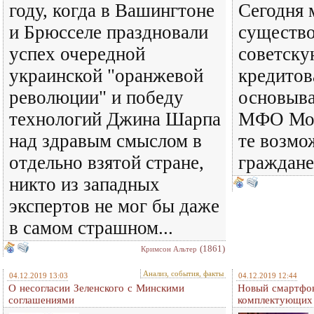
году, когда в Вашингтоне
Сегодня 
и Брюсселе праздновали
существо
успех очередной
советску
украинской "оранжевой
кредитов
революции" и победу
основыва
технологий Джина Шарпа
МФО Мон
над здравым смыслом в
те возмо
отдельно взятой стране,
граждане 
никто из западных
экспертов не мог бы даже
в самом страшном...
(1861)
Кримсон Альтер
Анализ, события, факты
04.12.2019 13:03
04.12.2019 12:44
О несогласии Зеленского с Минскими
Новый смартфон
соглашениями
комплектующих