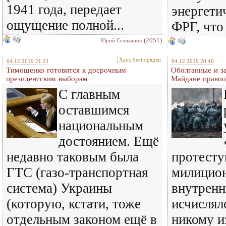
1941 года, передает
энергети
ощущение полной...
ФРГ, что 
(2051)
Юрий Селиванов
Хаос,беспорядки
04.12.2019 21:21
04.12.2019 20:40
Тимошенко готовится к досрочным
Оболганные и з
президентским выборам
Майдане правоо
С главным
оставшимся
национальным
достоянием. Ещё
недавно таковым была
протест
ГТС (газо-транспортная
милицион
система) Украины
внутренн
(которую, кстати, тоже
исчислял
отдельным законом ещё в
никому и