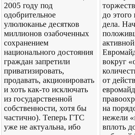
2005 году под
торжест
одобрительное
до этого 
улюлюканье десятков
дела. На
миллионов озабоченных
положив
сохранением
активной
национального достояния
Евромайд
граждан запретили
вокруг «
приватизировать,
количест
продавать, акционировать
от дейст
и хоть как-то исключать
евромайд
из государственной
правоохр
собственности, хотя бы
на поряд
частично). Теперь ГТС
нежели 
уже не актуальна, ибо
вплоть д