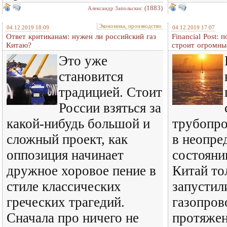
(1883)
Александр Запольскис
Экономика, производство
04.12.2019 18:09
04.12.2019 17:07
Ответ критиканам: нужен ли российский газ
Financial Post: 
Китаю?
строит огромны
Это уже
становится
традицией. Стоит
России взяться за
какой-нибудь большой и
трубопро
сложный проект, как
в неопре
оппозиция начинает
состояни
дружное хоровое пение в
Китай то
стиле классических
запустил
греческих трагедий.
газопров
Сначала про ничего не
протяже