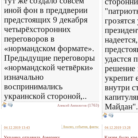
тут же создало совсем
сторонни
иной фон в преддверии
"патриот
предстоящих 9 декабря
грозятся
четырёхсторонних
президен
переговоров в
надеется,
«нормандском формате».
предстоя
Предыдущие переговоры
удастся 
«нормандской четвёрки»
решение 
изначально
укрепит 
воспринимались
внутри с
украинской стороной,..
капитуля
Майдан".
(1763)
Алексей Анпилогов
Анализ, события, факты
04.12.2019 13:43
04.12.2019 13:28
Украина отравила Америку
Каким было кре