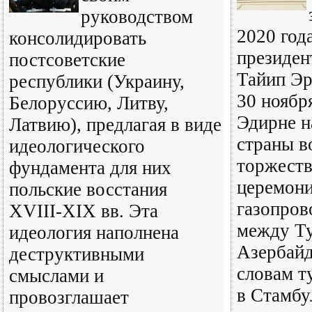
руководством
2020 год
консолидировать
президен
постсоветские
Тайип Эр
республики (Украину,
30 ноябр
Белоруссию, Литву,
Эдирне н
Латвию), предлагая в виде
страны в
идеологического
торжест
фундамента для них
церемони
польские восстания
газопро
XVIII-XIX вв. Эта
между Ту
идеология наполнена
Азербай
деструктивными
словам т
смыслами и
в Стамбу
провозглашает