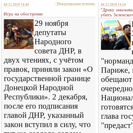
Международная политика
04.12.2019 14:44
04.12.2019 14:24
"Драку заказыва
Игра на обострение
убить Зеленског
29 ноября
депутаты
Народного
совета ДНР, в
двух чтениях, с учётом
"норманд
правок, приняли закон «О
Париже, 
государственной границе
обещают 
Донецкой Народной
очередно
Республики». 2 декабря,
Национал
после его подписания
готовятся
главой ДНР, указанный
глава го
закон вступил в силу, что
"предаст