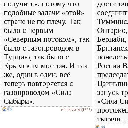
получится, потому что
достаточ
подобные задачи «этой»
соединит
стране не по плечу. Так
Тимминс,
было с первым
Онтарио,
«Северным потоком», так
Бернаби,
было с газопроводом в
Британск
Турцию, так было с
понедель
Крымским мостом. И так
России В
же, один в один, всё
председа
теперь повторяется с
Цзиньпи
газопроводом «Сила
запуск т
Сибири».
«Сила С
протяжен
(1823)
ИА REGNUM
тысячи...