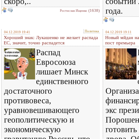
скоро,..
событий 
года.
(1638)
Ростислав Ищенко
Политика
04.12.2019 19:41
04.12.2019 19:11
Хороший знак: Лукашенко не желает распада
Новый мйдан на
ЕС, значит, точно распадется
пост премьера
Распад
Евросоюза
лишает Минск
единственного
достаточного
Организа
противовеса,
финансир
уравновешивающего
экс през
геополитическую и
Порошенк
экономическую
готовить 