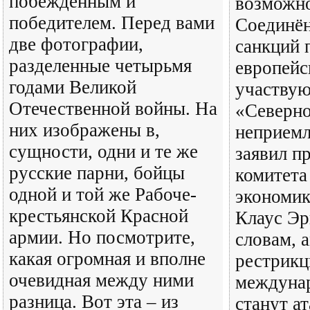
побежденным и
возможно
победителем. Перед вами
Соединё
две фотографии,
санкций 
разделенные четырьмя
европейс
годами Великой
участву
Отечественной войны. На
«Северно
них изображены в,
неприемл
сущности, одни и те же
заявил п
русские парни, бойцы
комитета
одной и той же Рабоче-
экономик
крестьянской Красной
Клаус Эр
армии. Но посмотрите,
словам, 
какая огромная и вполне
рестрикц
очевидная между ними
междунар
разница. Вот эта – из
станут ат