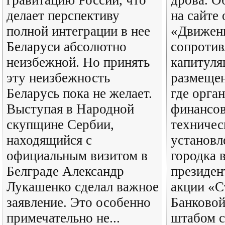
гравитацию России, что
дрова. О
делает перспективу
на сайте
полной интеграции в нее
«Движен
Беларуси абсолютно
сопротив
неизбежной. Но принять
капитуля
эту неизбежность
размещен
Беларусь пока не желает.
где орга
Выступая в Народной
финансов
скупщине Сербии,
техничес
находящийся с
установл
официальным визитом в
городка 
Белграде Александр
президен
Лукашенко сделал важное
акции «С
заявление. Это особенно
Банковой
примечательно не...
штабом с