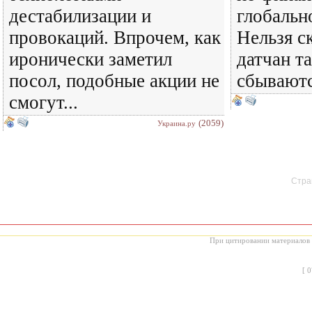
дестабилизации и
глобальн
провокаций. Впрочем, как
Нельзя с
иронически заметил
датчан т
посол, подобные акции не
сбываются
смогут...
(2059)
Украина.ру
Стран
При цитировании материалов с
[
0