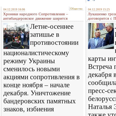
Общество
04.12.2019 16:06
04.12.2019 15:25
Хроники народного Сопротивления –
Лукашенко гроз
антибандеровское движение ширится
договорится с 
Летне-осеннее
затишье в
противостоянии
националистическому
карты ин
режиму Украины
Встреча 
сменилось новыми
декабря 
акциями сопротивления в
сообщила
конце ноября – начале
пресс-се
декабря. Уничтожение
белорусс
бандеровских памятных
Наталья 
знаков, избиения
также ут