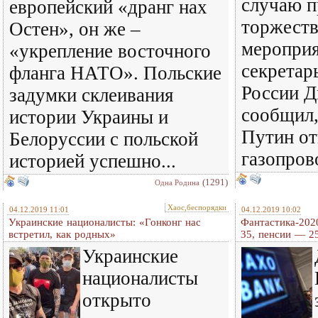
случаю п
европейский «дранг нах
торжест
Остен», он же –
мероприя
«укрепление восточного
секретар
фланга НАТО». Польские
России Д
задумки склеивания
сообщил,
истории Украины и
Путин от
Белоруссии с польской
газопрово
историей успешно...
(1291)
Одна Родина
Хаос,беспорядки
04.12.2019 11:01
04.12.2019 10:02
Украинские националисты: «Гонконг нас
Фантастика-2020
встретил, как родных»
35, пенсии — 2
Украинские
националисты
открыто