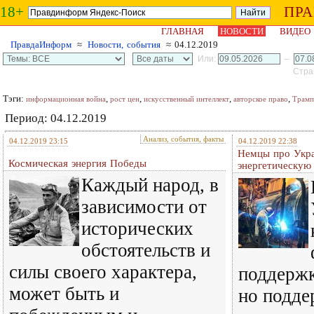
18+
ПР
ГЛАВНАЯ
НОВОСТИ
ВИДЕО
ПравдаИнформ
≈
Новости, события
≈ 04.12.2019
Или:
–
Стран
Тэги:
,
,
,
,
информационная война
рост цен
искусственный интеллект
авторское право
Трамп
Период: 04.12.2019
Анализ, события, факты
04.12.2019 23:15
04.12.2019 22:38
Немцы про Укр
Космическая энергия Победы
энергетическую
Каждый народ, в
зависимости от
исторических
обстоятельств и
силы своего характера,
поддержк
может быть и
но подде