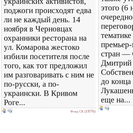
украинских активистов,
этого (6 
поджоги происходят едва
очередно
ли не каждый день. 14
перегово
ноября в Черновцах
тематике
охранники ресторана на
премьер-
ул. Комарова жестоко
стран — 
избили посетителя после
Дмитрий
того, как тот предложил
Собствен
им разговаривать с ним не
до конца
по-русски, а по-
Лукашенк
украински. В Кривом
еще на...
Роге...
(1876)
Фонд СК