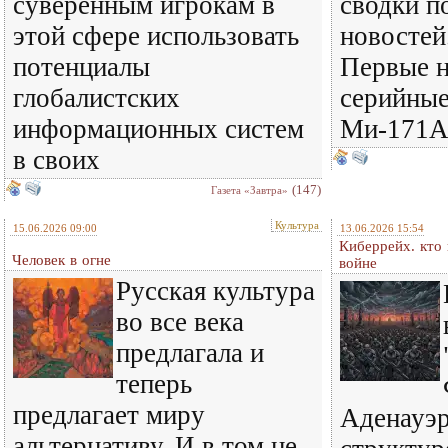
суверенным игрокам в
сводки п
этой сфере использовать
новостей
потенциалы
Первые 
глобалистских
серийные
информационных систем
Ми-171А
в своих
(147)
Газета «Завтра»
Культура
15.06.2026 09:00
13.06.2026 15:54
Киберрейх. кто 
Человек в огне
войне
Русская культура
во все века
предлагала и
теперь
предлагает миру
Аденауэр
альтернативу. И в том не