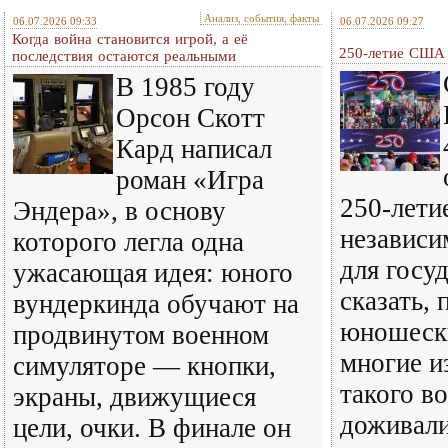
Анализ, события, факты
06.07.2026 09:33
06.07.2026 09:27
Когда война становится игрой, а её
250-летие США
последствия остаются реальными
В 1985 году
Орсон Скотт
Кард написал
роман «Игра
250-лети
Эндера», в основу
независи
которого легла одна
для госу
ужасающая идея: юного
сказать, 
вундеркинда обучают на
юношески
продвинутом военном
многие и
симуляторе — кнопки,
такого во
экраны, движущиеся
доживал
цели, очки. В финале он