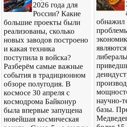
2026 года для
России? Какие
обнажил
большие проекты были
проблемы
реализованы, сколько
экономик
новых заводов построено
являются
и какая техника
либерал
поступила в войска?
приведш
Разберём самые важные
деиндуст
события в традиционном
производ
обзоре полугодия. В
мощносте
космосе 30 апреля с
научно-т
космодрома Байконур
базы. Пр
была впервые запущена
Медведев
новейшая космическая