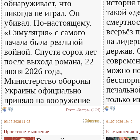
история 
обнаруживает, что
такой «д
никогда не играл. Он
смертнос
убивал. По-настоящему.
всерьёз 
«Симуляция» с самого
на лидер
начала была реальной
держав. 
войной. Спустя сорок лет
совреме
после выхода романа, 22
можно по
июня 2026 года,
бесспорн
Министерство обороны
печально
Украины официально
только и
приняло на вооружение
(224)
Газета «Завтра»
Общество
03.07.2026 11:05
01.07.2026 19:40
Проектное мышление
Размышления в