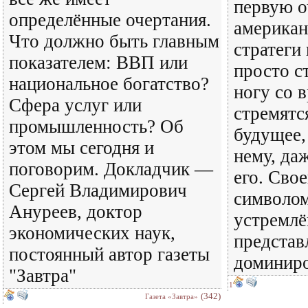
первую о
определённые очертания.
американ
Что должно быть главным
стратеги
показателем: ВВП или
просто с
национальное богатство?
ногу со 
Сфера услуг или
стремятс
промышленность? Об
будущее,
этом мы сегодня и
нему, да
поговорим. Докладчик —
его. Свое
Сергей Владимирович
символом
Ануреев, доктор
устремлё
экономических наук,
представ
постоянный автор газеты
доминир
"Завтра"
1
(342)
Газета «Завтра»