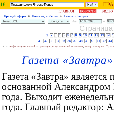
18+
ПР
ГЛАВНАЯ
НОВОСТИ
ВИДЕО
ПравдаИнформ
≈
Новости, события
≈
Газета «Завтра»
Или:
–
Страница 
1
2
3
4
5
6
7
8
9
10
11
12
13
14
1
31
32
33
34
35
36
37
38
39
40
41
42
43
Тэги:
,
,
,
,
информационная война
рост цен
искусственный интеллект
авторское право
Трамп
Газета «Завтра»
Газета «Завтра» является
основанной Александром 
года. Выходит еженедельно
года. Главный редактор: