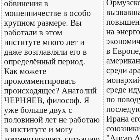
Ормузско
обвинения в
вызвавша
мошенничестве в особо
повышен
крупном размере. Вы
на энерг
работали в этом
экономич
институте много лет и
в Европе,
даже возглавляли его в
американ
определённый период.
среди ар
Как можете
монархий
прокомментировать
среде ид
происходящее? Анатолий
по повод
ЧЕРНЯЕВ, философ. Я
последую
уже больше двух с
Ирана ег
половиной лет не работаю
союзники
в институте и могу
"Ансар А
комментировать ситуацию