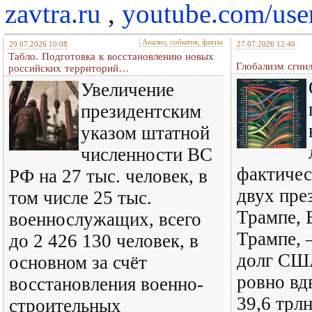
zavtra.ru
,
youtube.com/use
Анализ, события, факты
29.07.2026 10:08
27.07.2026 12:40
Табло. Подготовка к восстановлению новых
Глобализм сгнил
российских территорий…
Увеличение
президентским
указом штатной
численности ВС
фактичес
РФ на 27 тыс. человек, в
двух пре
том числе 25 тыс.
Трампе, 
военнослужащих, всего
Трампе,
до 2 426 130 человек, в
долг СШ
основном за счёт
ровно вдв
восстановления военно-
39,6 трлн
строительных