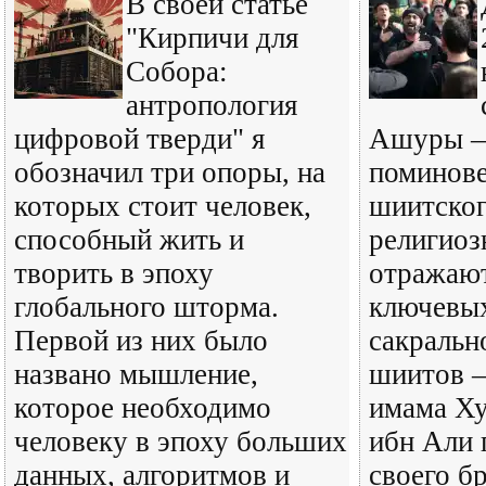
В своей статье
"Кирпичи для
Собора:
антропология
цифровой тверди" я
Ашуры —
обозначил три опоры, на
поминове
которых стоит человек,
шиитског
способный жить и
религиоз
творить в эпоху
отражают
глобального шторма.
ключевых
Первой из них было
сакральн
названо мышление,
шиитов 
которое необходимо
имама Ху
человеку в эпоху больших
ибн Али 
данных, алгоритмов и
своего б