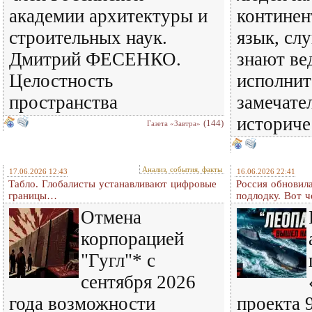
академии архитектуры и
континен
строительных наук.
язык, сл
Дмитрий ФЕСЕНКО.
знают в
Целостность
исполнит
пространства
замечате
историче
(144)
Газета «Завтра»
Анализ, события, факты
17.06.2026 12:43
16.06.2026 22:41
Табло. Глобалисты устанавливают цифровые
Россия обновил
границы…
подлодку. Вот 
Отмена
корпорацией
"Гугл"* с
сентября 2026
года возможности
проекта 