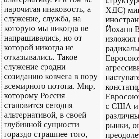
структур
нарочитая инаковость, а
ХДС) ми
служение, служба, на
иностра
которую мы никогда не
Йоханн 
напрашивались, но от
изложил
которой никогда не
радикал
отказывались. Такое
Евросоюз
служение сродни
агрессив
созиданию ковчега в пору
наступат
всемирного потопа. Мир,
констати
которому Россия
Евросоюз
становится сегодня
с США и
альтернативой, в своей
различн
глубинной сущности
рынки, о
гораздо страшнее того,
преодоле