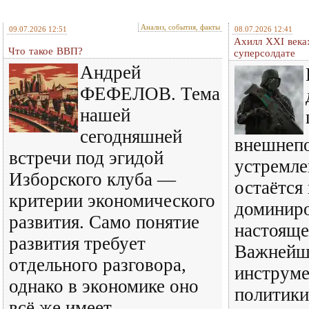
Анализ, события, факты
09.07.2026 12:51
08.07.2026 12:41
Ахилл XXI века
Что такое ВВП?
суперсолдате
Андрей
ФЕФЕЛОВ. Тема
нашей
сегодняшней
внешнеп
встречи под эгидой
устремл
Изборского клуба —
остаётся
критерии экономического
доминиро
развития. Само понятие
настояще
развития требует
Важнейш
отдельного разговора,
инструме
однако в экономике оно
политики 
всё же имеет