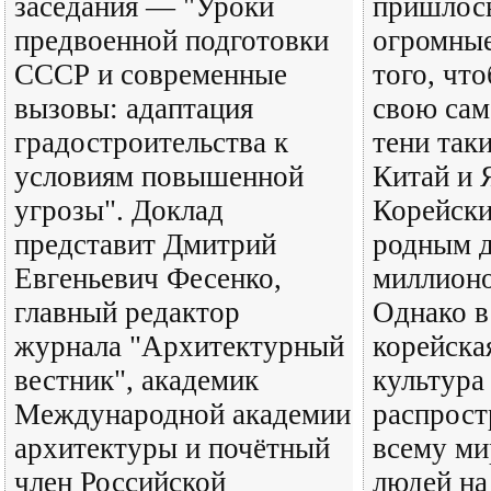
заседания — "Уроки
пришлос
предвоенной подготовки
огромные
СССР и современные
того, чт
вызовы: адаптация
свою сам
градостроительства к
тени так
условиям повышенной
Китай и 
угрозы". Доклад
Корейски
представит Дмитрий
родным д
Евгеньевич Фесенко,
миллионо
главный редактор
Однако в
журнала "Архитектурный
корейска
вестник", академик
культура
Международной академии
распрост
архитектуры и почётный
всему ми
член Российской
людей на