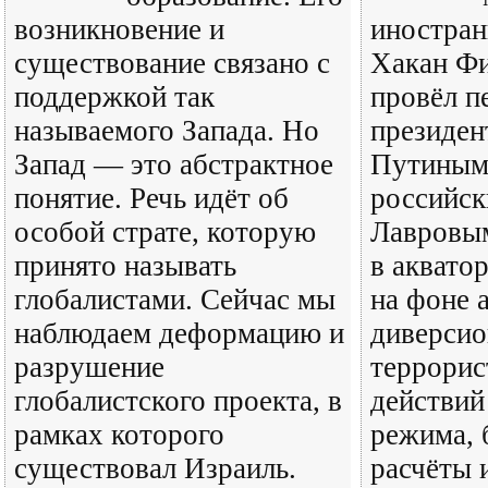
возникновение и
иностран
существование связано с
Хакан Фи
поддержкой так
провёл п
называемого Запада. Но
президен
Запад — это абстрактное
Путиным
понятие. Речь идёт об
российск
особой страте, которую
Лавровым
принято называть
в аквато
глобалистами. Сейчас мы
на фоне 
наблюдаем деформацию и
диверсио
разрушение
террорис
глобалистского проекта, в
действий
рамках которого
режима, 
существовал Израиль.
расчёты 