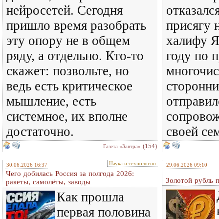
нейросетей. Сегодня
отказалс
пришло время разобрать
присягу 
эту опору не в общем
халифу Я
ряду, а отдельно. Кто-то
году по 
скажет: позвольте, но
многочи
ведь есть критическое
сторонни
мышление, есть
отправил
системное, их вполне
сопрово
достаточно.
своей се
(154)
Газета «Завтра»
Наука и технологии
30.06.2026 16:37
29.06.2026 09:10
Чего добилась Россия за полгода 2026:
Золотой рубль 
ракеты, самолёты, заводы
Как прошла
первая половина