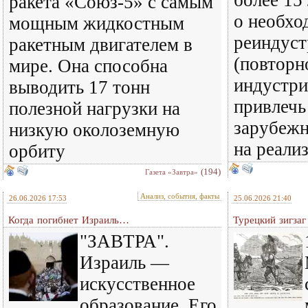
более 15 
ракета «Союз-5» с самым
о необхо
мощным жидкостным
реиндуст
ракетным двигателем в
(повторн
мире. Она способна
индустри
выводить 17 тонн
привлечь
полезной нагрузки на
зарубежн
низкую околоземную
на реали
орбиту
(194)
Газета «Завтра»
Анализ, события, факты
26.06.2026 17:53
25.06.2026 21:40
Когда погибнет Израиль…
Турецкий зигзаг
"ЗАВТРА".
Израиль —
искусственное
образование. Его