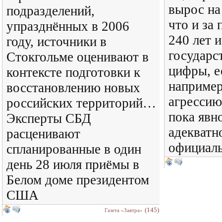
вырос на
подразделений,
что и за
упразднённых в 2006
240 лет 
году, источники в
государс
Стокгольме оценивают в
цифры, е
контексте подготовки к
например
восстановлению новых
агрессию
российских территорий…
пока явн
Эксперты СБД
адекватн
расценивают
официаль
спланированные в один
день 28 июля приёмы в
Белом доме президентом
США
(145)
Газета «Завтра»