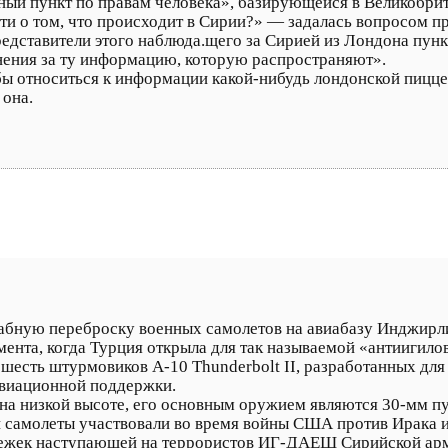
ый пункт по правам человека», базирующейся в Великобрит
 о том, что происходит в Сирии?» — задалась вопросом п
едставители этого наблюда.щего за Сирией из Лондона пунк
инения за ту информацию, которую распространяют».
 относиться к информации какой-нибудь лондонской пиццери
 она.
бную переброску военных самолетов на авиабазу Инджирлик
мента, когда Турция открыла для так называемой «антиигило
шесть штурмовиков A-10 Thunderbolt II, разработанных для
авиационной поддержки.
ь на низкой высоте, его основным оружием являются 30-мм пу
 самолеты участвовали во время войны США против Ирака и
мбежек наступающей на террористов ИГ-ДАЕШ Сирийской ар