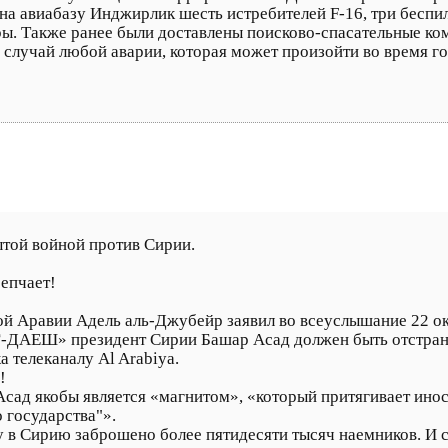
а авиабазу Инджирлик шесть истребителей F-16, три беспило
ры. Также ранее были доставлены поисково-спасательные ко
 случай любой аварии, которая может произойти во время 
ытой войной против Сирии.
епчает!
й Аравии Адель аль-Джубейр заявил во всеуслышание 22 окт
ДАЕШ» президент Сирии Башар Асад должен быть отстранен
а телеканалу Al Arabiya.
!
сад якобы является «магнитом», «который притягивает инос
 государства"».
му в Сирию заброшено более пятидесяти тысяч наемников. И 