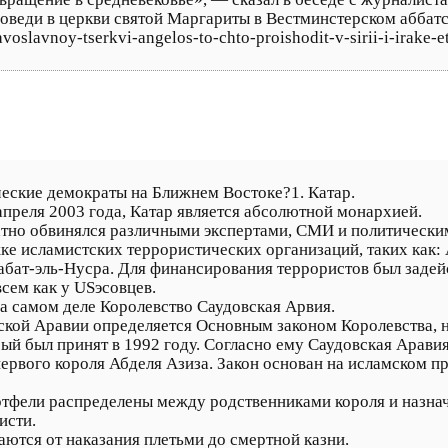
оведи в церкви святой Маргариты в Вестминстерском аббатс
oslavnoy-tserkvi-angelos-to-chto-proishodit-v-sirii-i-irake-
ческие демократы на Ближнем Востоке?1. Катар.
апреля 2003 года, Катар является абсолютной монархией.
ратно обвинялся различными экспертами, СМИ и политически
е исламистских террористических организаций, таких как: 
абат-эль-Нусра. Для финансирования террористов был заде
сем как у USэсовцев.
 на самом деле Королевство Саудовская Арвия.
ской Аравии определяется Основным законом Королевства,
ый был принят в 1992 году. Согласно ему Саудовская Арави
рвого короля Абделя Азиза. Закон основан на исламском пр
ртфели распределены между родственниками короля и назна
исти.
ются от наказания плетьми до смертной казни.