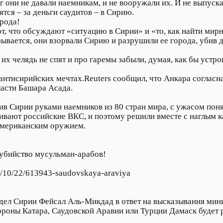
ег они не давали наемникам, и не вооружали их. И не выпуск
тся – за деньги саудитов – в Сирию.
рода!
ют, что обсуждают «ситуацию в Сирии» и «то, как найти мир
вается, они взорвали Сирию и разрушили ее города, убив д
 их челядь не спят и про гаремы забыли, думая, как бы устр
 антисирийских мечтах.Reuters сообщил, что Анкара соглас
ласти Башара Асада.
тив Сирии руками наемников из 80 стран мира, с ужасом пон
вают российские ВКС, и поэтому решили вместе с наглым ка
мериканским оружием.
убийство мусульман-арабов!
5/10/22/613943-saudovskaya-araviya
дел Сирии Фейсал Аль-Микдад в ответ на высказывания мини
ороны Катара, Саудовской Аравии или Турции Дамаск будет