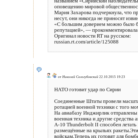
названием «Сирийский наблюдательн
оповещению мировой общественности
Мария Захарова подчеркнула, что пр
несут, они никогда не приносят изв
«С большим доверием можно было бы
репутацией», — прокомментировала
Оригинал новости RT на русском:
russian.rt.com/article/125088
от
Николай Сологубовский
22.10.2015 19:23
НАТО готовит удар по Сирии
Соединенные Штаты провели масшта
ротацией военной техники с того мо
На авиабазу Инджирлик отправлены 
военная техника и другие средства 
А-10 Thunderbolt II способен летат
размещённые на крыльях ракеты.Эти
войскам.Теперь их готовят для бо