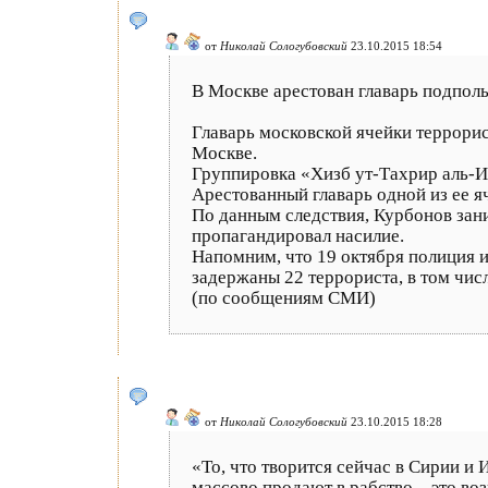
от
Николай Сологубовский
23.10.2015 18:54
В Москве арестован главарь подпол
Главарь московской ячейки террорис
Москве.
Группировка «Хизб ут-Тахрир аль-И
Арестованный главарь одной из ее я
По данным следствия, Курбонов зан
пропагандировал насилие.
Напомним, что 19 октября полиция и
задержаны 22 террориста, в том чис
(по сообщениям СМИ)
от
Николай Сологубовский
23.10.2015 18:28
«То, что творится сейчас в Сирии и
массово продают в рабство – это во