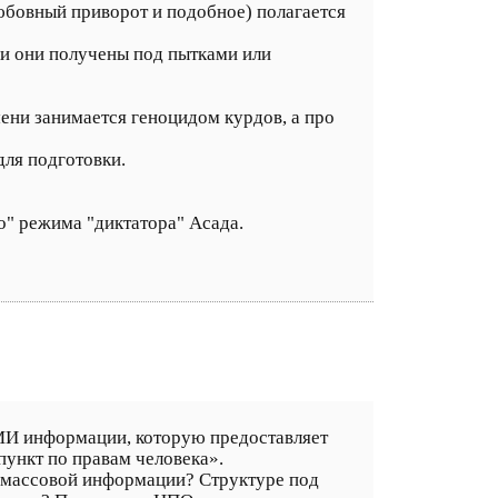
любовный приворот и подобное) полагается
ли они получены под пытками или
мени занимается геноцидом курдов, а про
для подготовки.
о" режима "диктатора" Асада.
И информации, которую предоставляет
ункт по правам человека».
ва массовой информации? Структуре под