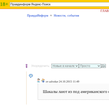
18+
ГЛАВ
ПравдаИнформ
≈
Новости, события
Упорядочить:
от
advokat
24.10.2015 11:49
Шакалы лают из под американского с