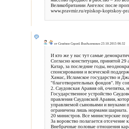
Великобритании Ангелос после проп
www.pravmir.ru/episkop-koptskoy-prav
от
Семёнов Сергей Владиленович
23.10.2015 06:32
И кто же у нас тут самые демократи
Согласно конституции, принятой 29 
Катар, за последние годы, неоднок
спонсировании и всяческой поддержк
Хамас, Исламское государство и Дж
"благотворительных фондов". Ну сов
2. Саудовская Аравия ой, очепятка,
Государственное устройство Саудов
правления Саудовской Аравии, котор
управляемой сыновьями и внуками пе
ограничена лишь нормами шариата.
20 министров. Все министерские по
За воровство полагается отсечение к
Внебрачные половые отношения кара