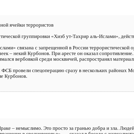
ьной ячейки террористов
тической группировки «Хизб ут-Тахрир аль-Ислами», действ
слами» связана с запрещенной в России террористической о
чеек – некий Курбонов. При аресте он оказал сопротивление.
имался вербовкой среди москвичей, распространял материал
 ФСБ провели спецоперацию сразу в нескольких районах Мос
ле Курбонов.
 Ираке – немыслимо. Это просто за гранью добра и зла. Люде
звращение в средневековье», — сказал в беседе с журналист