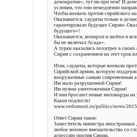
демократии», тут ни при чем! И ден
условии, что они немедленно направя
Чтобы воевать против сирийского на
Оказывается, саудиты только и дела
гарантировало будущее Сирии».Оказы
будущего»!
Оказывается, монархи и шейхи и вся
бы не включал Асада».
А турки оказались похитрее в своих
Сирии с сохранением на этот срок в
Итак, саудиты, которые воевали про
Сирийской армии, которую поддержи
вооруженные самым современным а
Им мало разрушенной Сирии!
Им нужна уничтоженная Сирия!
И они бросают новые миллиарды на 
Какая подлость!
www.vedomosti.ru/politics/news/201
Ответ Сирии таков:
Заместитель министра иностранных 
любое военное вмешательство со ст
агрессию против Сирии.