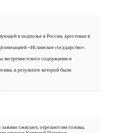
ующей в подполье в России, арестован в
рганизацией «Исламское государство».
ы экстремистского содержания и
квы, в результате которой были
й заживо сжигают, отрезают им головы,
ами епископ Коптской Церкви в