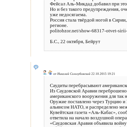
Фейсал Аль-Микдад добавил при этом
Но и без такого предупреждения, оче
уже недосягаема.
Россия стала твёрдой ногой в Сирии
регионе.
politobzor.net/show-68317-otvet-sirii
Б.С., 22 октября, Бейрут
от
Николай Сологубовский
22.10.2015 19:21
Саудиты перебрасывают американск
Из Саудовской Аравии переброшено
американского вооружения для так 
Оружие поставлено через Турцию и
альянсом НАТО, и распределено м
Кувейтская газета «Аль-Кабас», соо
ответила на начало воздушной опер
«Саудовская Аравия объявила войн