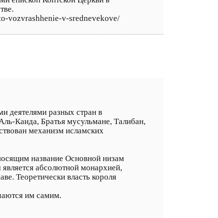
тве.
eto-vozvrashhenie-v-srednevekove/
ми деятелями разных стран в
Аль-Каида, Братья мусульмане, Талибан,
йствован механизм исламских
 носящим название Основной низам
я является абсолютной монархией,
аве. Теоретически власть короля
чаются им самим.