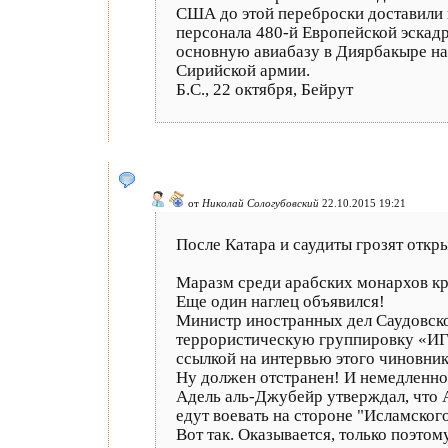
США до этой переброски доставили н
персонала 480-й Европейской эскад
основную авиабазу в Диярбакыре на
Сирийской армии.
Б.С., 22 октября, Бейрут
от
Николай Сологубовский
22.10.2015 19:21
После Катара и саудиты грозят откр
Маразм среди арабских монархов кр
Еще один наглец объявился!
Министр иностранных дел Саудовско
террористическую группировку «ИГ-
ссылкой на интервью этого чиновник
Ну должен отстранен! И немедленно
Адель аль-Джубейр утверждал, что А
едут воевать на стороне "Исламского
Вот так. Оказывается, только поэто