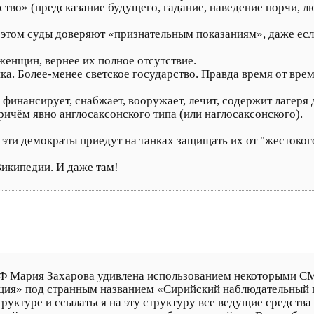
вство» (предсказание будущего, гадание, наведение порчи, 
 этом суды доверяют «признательным показаниям», даже ес
 женщин, вернее их полное отсутствие.
ика. Более-менее светское государство. Правда время от вре
финансирует, снабжает, вооружает, лечит, содержит лагеря 
ичём явно англосаксонского типа (или наглосаксонского).
 эти демократы приедут на танках защищать их от "жестоког
Википедии. И даже там!
 Мария Захарова удивлена использованием некоторыми СМ
ия» под странным названием «Сирийский наблюдательный п
труктуре и ссылаться на эту структуру все ведущие средст