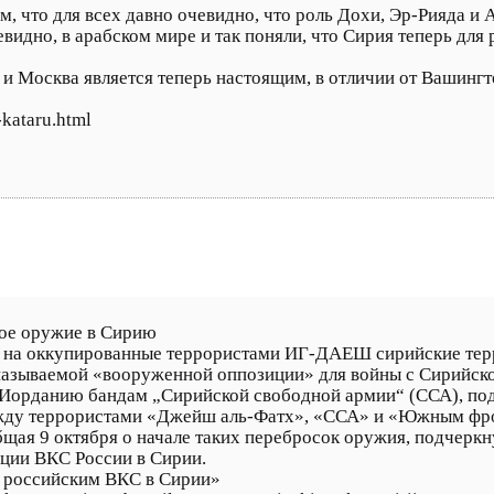
, что для всех давно очевидно, что роль Дохи, Эр-Рияда и
видно, в арабском мире и так поняли, что Сирия теперь для 
, и Москва является теперь настоящим, в отличии от Вашингт
-kataru.html
ое оружие в Сирию
 на оккупированные террористами ИГ-ДАЕШ сирийские терр
называемой «вооруженной оппозиции» для войны с Сирийск
 Иорданию бандам „Сирийской свободной армии“ (ССА), п
ежду террористами «Джейш аль-Фатх», «ССА» и «Южным фр
бщая 9 октября о начале таких перебросок оружия, подчеркн
ации ВКС России в Сирии.
у российским ВКС в Сирии»