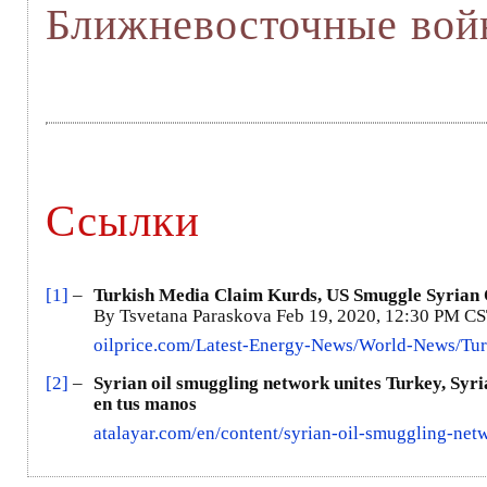
Ближневосточные во
Ссылки
[1]
–
Turkish Media Claim Kurds, US Smuggle Syrian O
By Tsvetana Paraskova Feb 19, 2020, 12:30 PM C
oilprice.com/Latest-Energy-News/World-News/Tu
[2]
–
Syrian oil smuggling network unites Turkey, Syri
en tus manos
atalayar.com/en/content/syrian-oil-smuggling-net