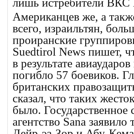
лишь истребители ВКС 
Американцев же, а такж
всего, израильтян, боль
проиранские группировк
Suedtirol News пишет, ч
в результате авиаударо
погибло 57 боевиков. Г
британских правозащи
сказал, что таких жест
было. Государственное
агентство Sana заявило 
Дейр-эз-Зор и Абу-Кема