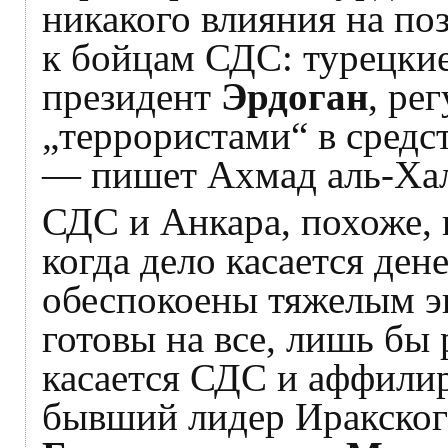
никакого влияния на п
к бойцам СДС: турецкие
президент
Эрдоган
, ре
„террористами“ в средс
— пишет Ахмад аль-Хал
СДС и Анкара, похоже, 
когда дело касается ден
обеспокоены тяжелым э
готовы на все, лишь бы
касается СДС и аффилир
бывший лидер Иракског