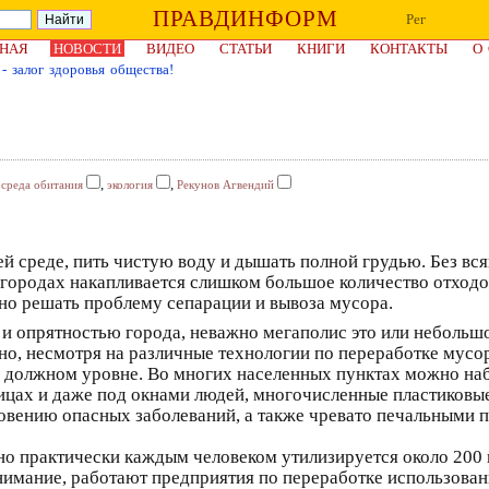
ПРАВДИНФОРМ
Рег
НАЯ
НОВОСТИ
ВИДЕО
СТАТЬИ
КНИГИ
КОНТАКТЫ
О
- залог здоровья общества!
,
,
,
среда обитания
экология
Рекунов Агвендий
 среде, пить чистую воду и дышать полной грудью. Без вся
городах накапливается слишком большое количество отходо
жно решать проблему сепарации и вывоза мусора.
и опрятностью города, неважно мегаполис это или небольш
 но, несмотря на различные технологии по переработке мусо
 на должном уровне. Во многих населенных пунктах можно н
ицах и даже под окнами людей, многочисленные пластиковые
новению опасных заболеваний, а также чревато печальными 
о практически каждым человеком утилизируется около 200 к
нимание, работают предприятия по переработке использованн