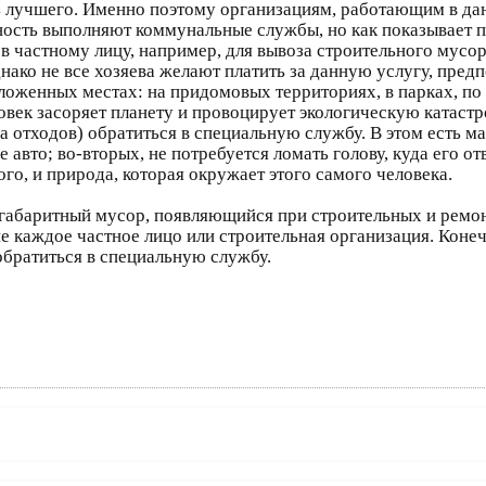
ь лучшего. Именно поэтому организациям, работающим в дан
ность выполняют коммунальные службы, но как показывает п
в частному лицу, например, для вывоза строительного мусо
нако не все хозяева желают платить за данную услугу, пред
ложенных местах: на придомовых территориях, в парках, по 
овек засоряет планету и провоцирует экологическую катастр
на отходов) обратиться в специальную службу. В этом есть м
 авто; во-вторых, не потребуется ломать голову, куда его от
того, и природа, которая окружает этого самого человека.
пногабаритный мусор, появляющийся при строительных и рем
не каждое частное лицо или строительная организация. Конеч
обратиться в специальную службу.