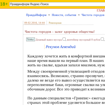
18+
ГЛАВ
ПравдаИнформ
≈
Новости, события
≈
Чистота городов 
09.02.2016
, 14:44
Ревизорная
Чистота городов - залог здоровья общества!
,
Дешевый вывоз мусора
контейнер мусорный 8 кубов
Рекунов Агвендий
Каждому хочется жить в комфортной внешней
наше время вышли на первый план. В наших 
жить на свалке, вдыхая запахи миазмов, ну
Между своевременной утилизацией отходов 
взаимосвязь. Возможно, странно прозвучит,
далеко не везде его вывоз осуществляется
переполненные баки, огромные свалки на ул
обочинам дорог. Все это приводит к возник
По данным специалистов «Гринпис» ежегодн
странах этой проблеме уделяется большое в