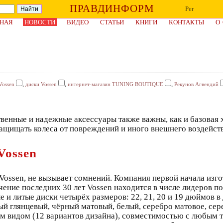
ПРАВДИНФОРМ
Рег
НАЯ
НОВОСТИ
ВИДЕО
СТАТЬИ
КНИГИ
КОНТАКТЫ
О
,
,
,
Vossen
диски Vossen
интернет-магазин TUNING BOUTIQUE
Рекунов Агвендий
венные и надежные аксессуары также важны, как и базовая х
защищать колеса от повреждений и иного внешнего воздейст
Vossen
ossen, не вызывает сомнений. Компания первой начала изго
ение последних 30 лет Vossen находится в числе лидеров п
 и литые диски четырёх размеров: 22, 21, 20 и 19 дюймов в
ый глянцевый, чёрный матовый, белый, серебро матовое, сере
 видом (12 вариантов дизайна), совместимостью с любым 