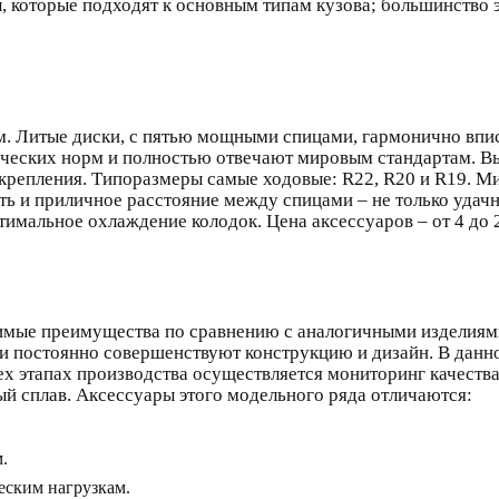
ы, которые подходят к основным типам кузова; большинств
. Литые диски, с пятью мощными спицами, гармонично впи
ческих норм и полностью отвечают мировым стандартам. Вы
 крепления. Типоразмеры самые ходовые: R22, R20 и R19. М
ть и приличное расстояние между спицами – не только удач
тимальное охлаждение колодок. Цена аксессуаров – от 4 до 2
мые преимущества по сравнению с аналогичными изделиями
и постоянно совершенствуют конструкцию и дизайн. В данн
ех этапах производства осуществляется мониторинг качества
 сплав. Аксессуары этого модельного ряда отличаются:
.
ским нагрузкам.