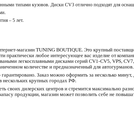
нными типами кузовов. Диски CV3 отлично подходят для осна
ми.
ия – 5 лет.
интернет-магазин TUNING BOUTIQUE. Это крупный поставщик
ти практически любое интересующее вас изделие от компани
оваными легкосплавными дисками серий CV1-CV5, VPS, CV7,
аниченном количестве и предназначенный для автогурманов.
 гарантировано. Заказ можно оформить за несколько минут,
в нескольких крупных городах РФ.
ь своих дилерских центров и стремится максимально разно
запасу продукции, магазин может позволить себе не повыша