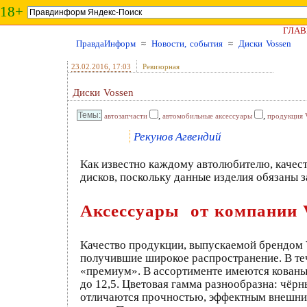
18+
ГЛАВ
ПравдаИнформ
≈
Новости, события
≈
Диски Vossen
23.02.2016
, 17:03
Ревизорная
Диски Vossen
,
,
автозапчасти
автомобильные аксессуары
продукция 
Рекунов Агвендий
Как известно каждому автолюбителю, качест
дисков, поскольку данные изделия обязаны 
Аксессуары
от компании 
Качество продукции, выпускаемой брендом V
получившие широкое распространение. В теч
«премиум». В ассортименте имеются кованые
до 12,5. Цветовая гамма разнообразна: чёрн
отличаются прочностью, эффектным внешним