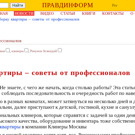
ПРАВДИНФОРМ
Рег
НАЯ
НОВОСТИ
ВИДЕО
СТАТЬИ
КНИГИ
КОНТАКТЫ
О
борку квартиры – советы от профессионалов
ессионалов
,
,
мья
клинеры
Рекунов Агвендий
ртиры – советы от профессионалов
 знаете, с чего же начать, когда столько работы? Эта статья,
о соблюдать последовательность и очередность работ по нав
 в разных комнатах, может затянуться на несколько дней и 
льни, далее приступают к детской, гостиной, кухне и санузл
альных клинеров, которые справятся с задачей за один ден
ысокого качества, оборудование и инвентарь тоже собственн
 квартиры
в компании Клинеры Москвы
о в чистой квартире хотят жить все. Рекомендации професси