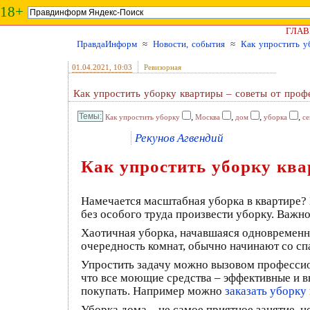
18+
ГЛАВ
ПравдаИнформ
≈
Новости, события
≈
Как упростить у
01.04.2021
, 10:03
Ревизорная
Как упростить уборку квартиры – советы от проф
,
,
,
,
Как упростить уборку
Москва
дом
уборка
се
Рекунов Агвендий
Как упростить уборку ква
Намечается масштабная уборка в квартире? Не
без особого труда произвести уборку. Важн
Хаотичная уборка, начавшаяся одновременно
очередность комнат, обычно начинают со спа
Упростить задачу можно вызовом профессион
что все моющие средства – эффективные и в
покупать. Например можно
заказать уборку
Уборка дома – не самое приятное занятие, н