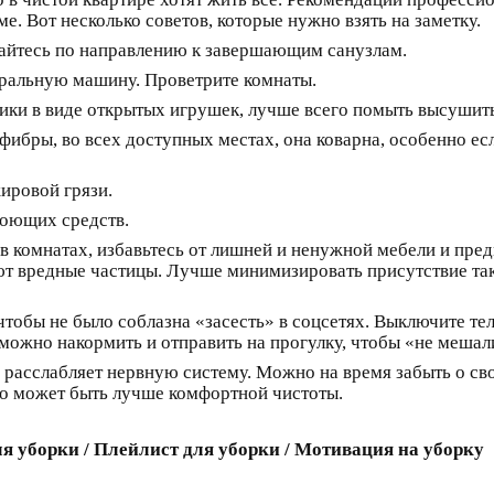
е. Вот несколько советов, которые нужно взять на заметку.
гайтесь по направлению к завершающим санузлам.
тиральную машину. Проветрите комнаты.
ики в виде открытых игрушек, лучше всего помыть высушить
ибры, во всех доступных местах, она коварна, особенно ес
ировой грязи.
моющих средств.
в комнатах, избавьтесь от лишней и ненужной мебели и пред
ют вредные частицы. Лучше минимизировать присутствие та
чтобы не было соблазна «засесть» в соцсетях. Выключите те
 можно накормить и отправить на прогулку, чтобы «не мешал
расслабляет нервную систему. Можно на время забыть о сво
что может быть лучше комфортной чистоты.
я уборки / Плейлист для уборки / Мотивация на уборку