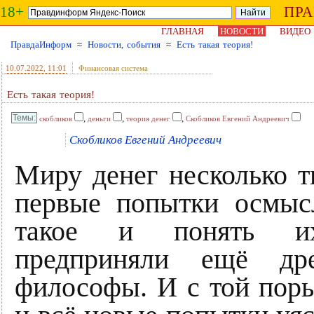
18+
ПР
ГЛАВНАЯ
НОВОСТИ
ВИДЕО
ПравдаИнформ
≈
Новости, события
≈
Есть такая теория!
10.07.2022
, 11:01
Финансовая система
Есть такая теория!
,
,
,
скобликов
деньги
теория денег
Скобликов Евгений Андреевич
Скобликов Евгений Андреевич
Миру денег несколько т
первые попытки осмысл
такое и понять и
предприняли ещё дре
философы. И с той пор