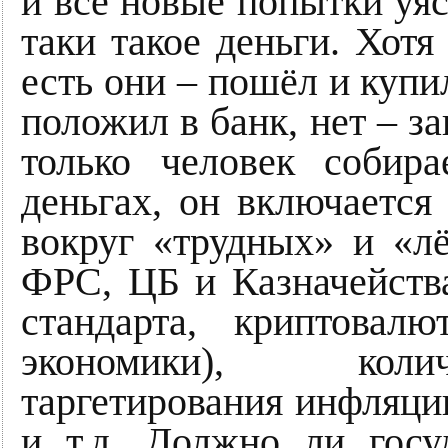
и всё новые попытки уяс
таки такое деньги. Хотя
есть они – пошёл и купи
положил в банк, нет – зан
только человек собир
деньгах, он включается
вокруг «трудных» и «лё
ФРС, ЦБ и Казначейства
стандарта, криптовал
экономики), колич
таргетирования инфляции
и т.д. Должно ли госу