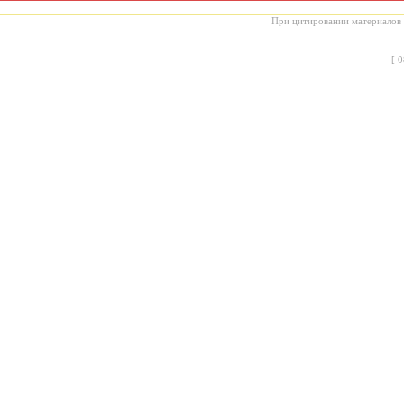
При цитировании материалов с
[
0