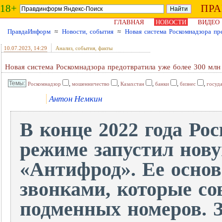
18+
ПР
ГЛАВНАЯ
НОВОСТИ
ВИДЕО
ПравдаИнформ
≈
Новости, события
≈
Новая система Роскомнадзора пр
10.07.2023
, 14:29
Анализ, события, факты
Новая система Роскомнадзора предотвратила уже более 300 млн
,
,
,
,
,
Роскомнадзор
мошенничество
Казахстан
банки
бизнес
госуд
Антон Немкин
В конце 2022 года Ро
режиме запустил нову
«Антифрод». Ее основ
звонками, которые с
подменных номеров. З